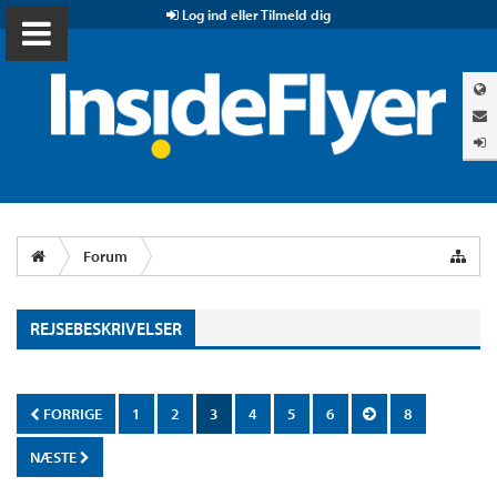
Log ind eller Tilmeld dig
Forum
REJSEBESKRIVELSER
FORRIGE
1
2
3
4
5
6
8
NÆSTE