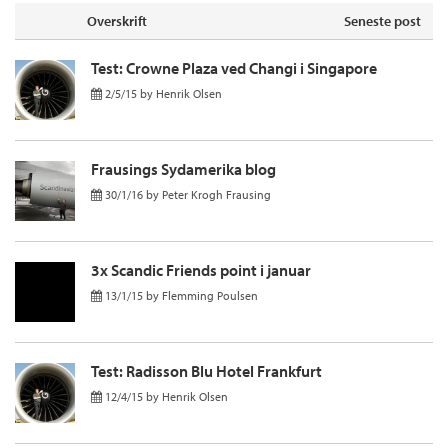
Overskrift
Seneste post
Test: Crowne Plaza ved Changi i Singapore
2/5/15
by
Henrik Olsen
Frausings Sydamerika blog
30/1/16
by
Peter Krogh Frausing
3x Scandic Friends point i januar
13/1/15
by
Flemming Poulsen
Test: Radisson Blu Hotel Frankfurt
12/4/15
by
Henrik Olsen