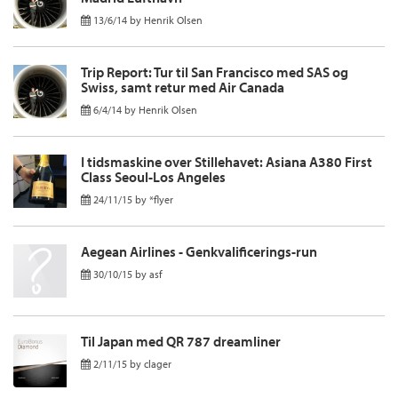
13/6/14
by
Henrik Olsen
Trip Report: Tur til San Francisco med SAS og
Swiss, samt retur med Air Canada
6/4/14
by
Henrik Olsen
I tidsmaskine over Stillehavet: Asiana A380 First
Class Seoul-Los Angeles
24/11/15
by
*flyer
Aegean Airlines - Genkvalificerings-run
30/10/15
by
asf
Til Japan med QR 787 dreamliner
2/11/15
by
clager