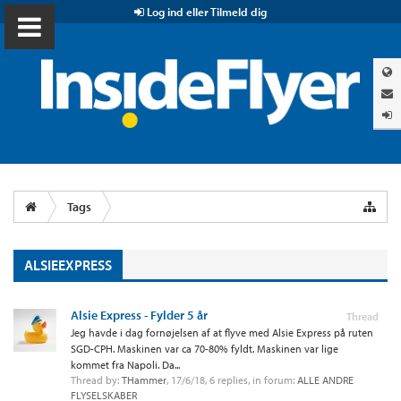
Log ind eller Tilmeld dig
Tags
ALSIEEXPRESS
Alsie Express - Fylder 5 år
Thread
Jeg havde i dag fornøjelsen af at flyve med Alsie Express på ruten
SGD-CPH. Maskinen var ca 70-80% fyldt. Maskinen var lige
kommet fra Napoli. Da...
Thread by:
THammer
,
17/6/18
, 6 replies, in forum:
ALLE ANDRE
FLYSELSKABER