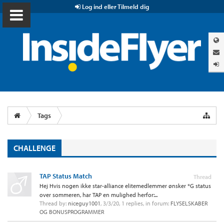
Log ind eller Tilmeld dig
Tags
CHALLENGE
TAP Status Match
Thread
Hej Hvis nogen ikke star-alliance elitemedlemmer ønsker *G status
over sommeren, har TAP en mulighed herfor:...
Thread by:
niceguy1001
,
3/3/20
, 1 replies, in forum:
FLYSELSKABER
OG BONUSPROGRAMMER