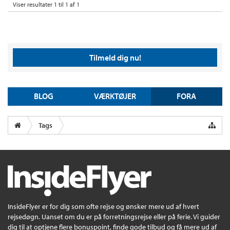
Viser resultater 1 til 1 af 1
Tilmeld dig nu!
BLOG
VÆRKTØJER
FORA
Tags
InsideFlyer er for dig som ofte rejse og ønsker mere ud af hvert
rejsedøgn. Uanset om du er på forretningsrejse eller på ferie. Vi guider
dig til at optjene flere bonuspoint, finde gode tilbud og få mere ud af