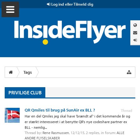
Log ind eller Tilmeld dig
Tags
PRIVILIGE CLUB
QR Qmiles til brug på SunAir ex BLL ?
Thread
Har en del Qmiles jeg skal have 'brændt af' i det kommende år og
er stærkt interesseret i at benytte QR's nye codeshare partner ex
BLL - nemlig...
Thread by:
Rene Rasmussen
,
12/12/15
, 2 replies, in forum:
ALLE
ANDRE FLYSELSKABER