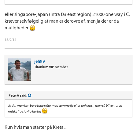
eller singapore-japan (intra far east region) 21000 one way i C,
kræver selvfølgelig at man er derovre af, men ja der er da
muligheder
15/9/14
jefi99
Titanium VIP Member
PeterA said:
Jo da, man kan bare tage retur med samme fly efter ankomst, men så bliver turen
måske lige lovlig hurtig
Kun hvis man starter på Kreta...