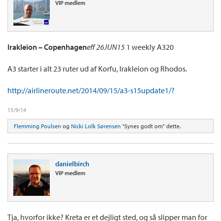
VIP medlem
Irakleion – Copenhagen
eff 26JUN15
1 weekly A320
A3 starter i alt 23 ruter ud af Korfu, Irakleion og Rhodos.
http://airlineroute.net/2014/09/15/a3-s15update1/?
15/9/14
Flemming Poulsen
og
Nicki Lolk Sørensen
"Synes godt om" dette.
danielbirch
VIP medlem
Tja, hvorfor ikke? Kreta er et dejligt sted, og så slipper man for