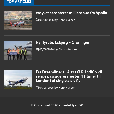
TOP ARTICLES
easyJet accepterer milliardbud fra Apollo
06/08/2026
by
Henrik Olsen
Ny flyrute: Esbjerg – Groningen
05/08/2026
by
Claus Madsen
Fra Dreamliner til A321XLR: IndiGo vil
sende passagerer næsten 11 timer til
London i et single aisle fly
04/08/2026
by
Henrik Olsen
© Ophavsret 2026 -
InsideFlyer DK