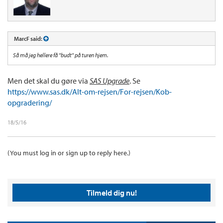
MarcF said:
Så må jeg hellere få "budt" på turen hjem.
Men det skal du gøre via
SAS Upgrade
. Se
https://www.sas.dk/Alt-om-rejsen/For-rejsen/Kob-
opgradering/
18/5/16
(You must log in or sign up to reply here.)
Tilmeld dig nu!