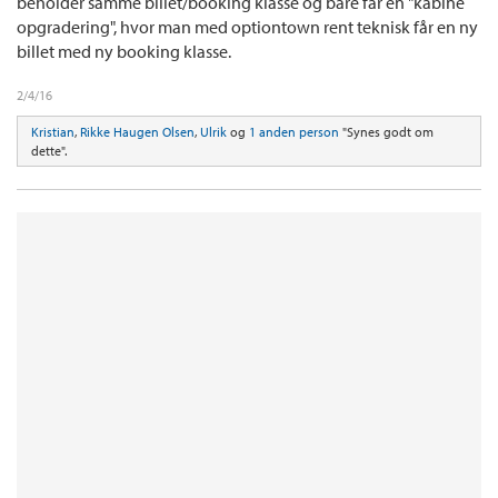
beholder samme billet/booking klasse og bare får en "kabine
opgradering", hvor man med optiontown rent teknisk får en ny
billet med ny booking klasse.
2/4/16
Kristian
,
Rikke Haugen Olsen
,
Ulrik
og
1 anden person
"Synes godt om
dette".