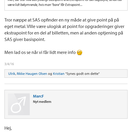
være lidt bekymrende, hvis man "bare" får Extrapoint...
Tror næppe at SAS opfinder en ny måde at give point på på
eget metal. VIlle være ulogisk at point for opgraderinger giver
ekstrapoint for en del af billetten, men al anden optjening på
SAS giver basispoint.
Men lad os se når vi får lidt mere info
3/4/16
Ulrik
,
Rikke Haugen Olsen
og
Kristian
"Synes godt om dette"
MarcF
Nyt medlem
Hej,