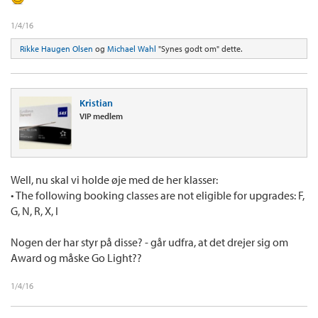
1/4/16
Rikke Haugen Olsen
og
Michael Wahl
"Synes godt om" dette.
Kristian
VIP medlem
Well, nu skal vi holde øje med de her klasser:
• The following booking classes are not eligible for upgrades: F,
G, N, R, X, I
Nogen der har styr på disse? - går udfra, at det drejer sig om
Award og måske Go Light??
1/4/16