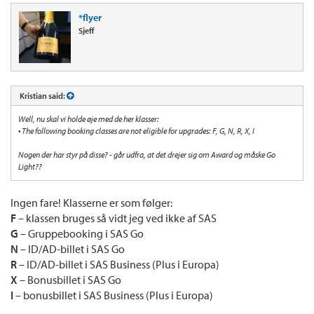
*flyer
Sjeff
Kristian said:
Well, nu skal vi holde øje med de her klasser:
• The following booking classes are not eligible for upgrades: F, G, N, R, X, I
Nogen der har styr på disse? - går udfra, at det drejer sig om Award og måske Go
Light??
Ingen fare! Klasserne er som følger:
F
– klassen bruges så vidt jeg ved ikke af SAS
G
– Gruppebooking i SAS Go
N
– ID/AD-billet i SAS Go
R
– ID/AD-billet i SAS Business (Plus i Europa)
X
– Bonusbillet i SAS Go
I
– bonusbillet i SAS Business (Plus i Europa)