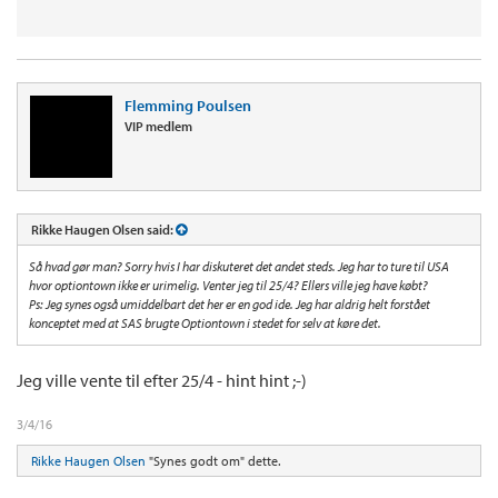
Flemming Poulsen
VIP medlem
Rikke Haugen Olsen said:
Så hvad gør man? Sorry hvis I har diskuteret det andet steds. Jeg har to ture til USA
hvor optiontown ikke er urimelig. Venter jeg til 25/4? Ellers ville jeg have købt?
Ps: Jeg synes også umiddelbart det her er en god ide. Jeg har aldrig helt forstået
konceptet med at SAS brugte Optiontown i stedet for selv at køre det.
Jeg ville vente til efter 25/4 - hint hint ;-)
3/4/16
Rikke Haugen Olsen
"Synes godt om" dette.