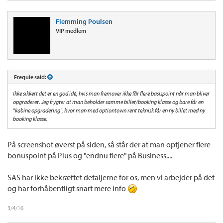
Flemming Poulsen
VIP medlem
Frequie said:
Ikke sikkert det er en god idé, hvis man fremover ikke får flere basispoint når man bliver
opgraderet. Jeg frygter at man beholder samme billet/booking klasse og bare får en
"kabine opgradering", hvor man med optiontown rent teknisk får en ny billet med ny
booking klasse.
På screenshot øverst på siden, så står der at man optjener flere
bonuspoint på Plus og "endnu flere" på Business....
SAS har ikke bekræftet detaljerne for os, men vi arbejder på det
og har forhåbentligt snart mere info
3/4/16