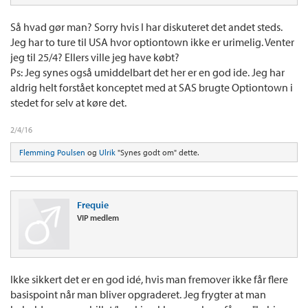
Så hvad gør man? Sorry hvis I har diskuteret det andet steds.
Jeg har to ture til USA hvor optiontown ikke er urimelig. Venter
jeg til 25/4? Ellers ville jeg have købt?
Ps: Jeg synes også umiddelbart det her er en god ide. Jeg har
aldrig helt forstået konceptet med at SAS brugte Optiontown i
stedet for selv at køre det.
2/4/16
Flemming Poulsen
og
Ulrik
"Synes godt om" dette.
Frequie
VIP medlem
Ikke sikkert det er en god idé, hvis man fremover ikke får flere
basispoint når man bliver opgraderet. Jeg frygter at man