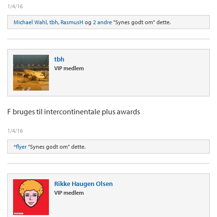
1/4/16
Michael Wahl
,
tbh
,
RasmusH
og
2 andre
"Synes godt om" dette.
tbh
VIP medlem
F bruges til intercontinentale plus awards
1/4/16
*flyer
"Synes godt om" dette.
Rikke Haugen Olsen
VIP medlem