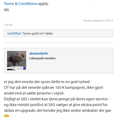
Terms & Conditions
apply.
qq
Senest redigeret:
2/4/16
1/4/16
isolCBflyer
"Synes godt om" dette.
alexanderln
Cakespade member
er jeg den eneste der synes dette er en god nyhed.
OT har på det seneste (pånær 105 € kampagne), ikke gjort
andet end at sætte priserne i vejret.
Dejligt at SAS i stedet kan tjene penge på deres egen service -
og ikke mindst positivt at SAS vælger at give ekstra point for
sådan en upgrade, det kender jeg ikke andre selskaber der gør