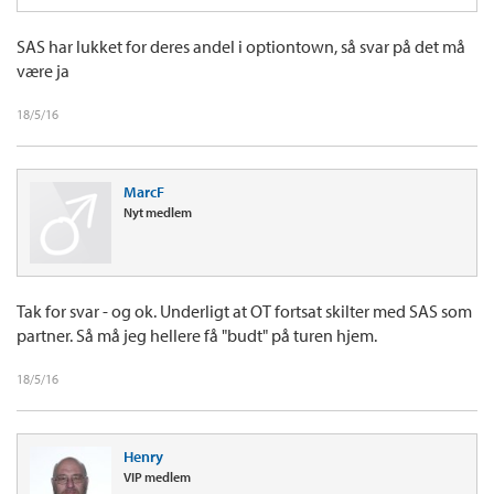
SAS har lukket for deres andel i optiontown, så svar på det må
være ja
18/5/16
MarcF
Nyt medlem
Tak for svar - og ok. Underligt at OT fortsat skilter med SAS som
partner. Så må jeg hellere få "budt" på turen hjem.
18/5/16
Henry
VIP medlem