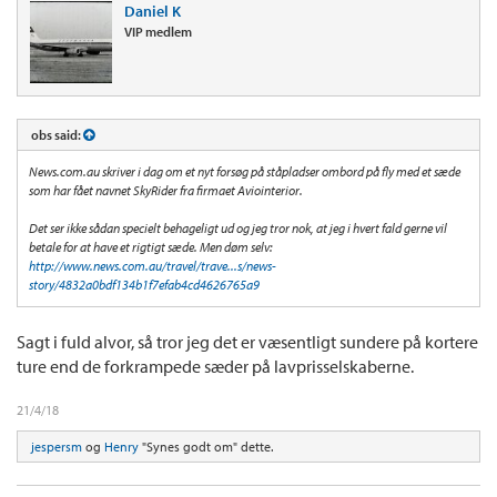
Daniel K
VIP medlem
obs said:
News.com.au skriver i dag om et nyt forsøg på ståpladser ombord på fly med et sæde
som har fået navnet SkyRider fra firmaet Aviointerior.
Det ser ikke sådan specielt behageligt ud og jeg tror nok, at jeg i hvert fald gerne vil
betale for at have et rigtigt sæde. Men døm selv:
http://www.news.com.au/travel/trave...s/news-
story/4832a0bdf134b1f7efab4cd4626765a9
Sagt i fuld alvor, så tror jeg det er væsentligt sundere på kortere
ture end de forkrampede sæder på lavprisselskaberne.
21/4/18
jespersm
og
Henry
"Synes godt om" dette.