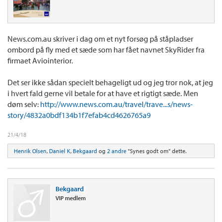
News.com.au skriver i dag om et nyt forsøg på ståpladser
ombord på fly med et sæde som har fået navnet SkyRider fra
firmaet Aviointerior.
Det ser ikke sådan specielt behageligt ud og jeg tror nok, at jeg
i hvert fald gerne vil betale for at have et rigtigt sæde. Men
døm selv:
http://www.news.com.au/travel/trave...s/news-
story/4832a0bdf134b1f7efab4cd4626765a9
21/4/18
Henrik Olsen
,
Daniel K
,
Bekgaard
og
2 andre
"Synes godt om" dette.
Bekgaard
VIP medlem