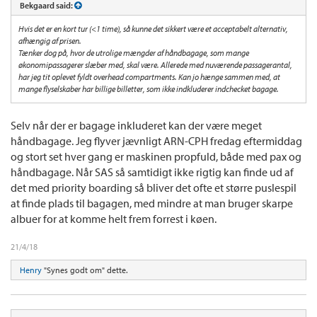
Bekgaard said:
Hvis det er en kort tur (<1 time), så kunne det sikkert være et acceptabelt alternativ,
afhængig af prisen.
Tænker dog på, hvor de utrolige mængder af håndbagage, som mange
økonomipassagerer slæber med, skal være. Allerede med nuværende passagerantal,
har jeg tit oplevet fyldt overhead compartments. Kan jo hænge sammen med, at
mange flyselskaber har billige billetter, som ikke indkluderer indchecket bagage.
Selv når der er bagage inkluderet kan der være meget
håndbagage. Jeg flyver jævnligt ARN-CPH fredag eftermiddag
og stort set hver gang er maskinen propfuld, både med pax og
håndbagage. Når SAS så samtidigt ikke rigtig kan finde ud af
det med priority boarding så bliver det ofte et større puslespil
at finde plads til bagagen, med mindre at man bruger skarpe
albuer for at komme helt frem forrest i køen.
21/4/18
Henry
"Synes godt om" dette.