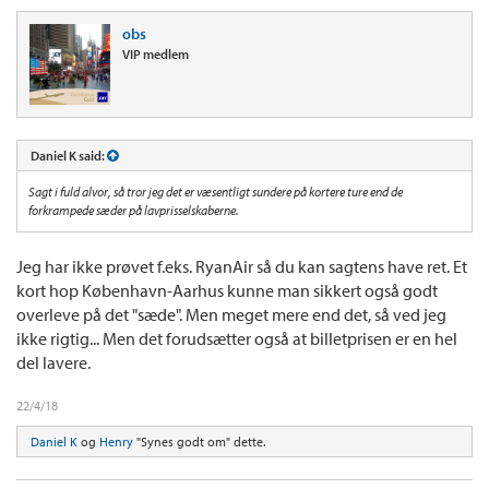
obs
VIP medlem
Daniel K said:
Sagt i fuld alvor, så tror jeg det er væsentligt sundere på kortere ture end de
forkrampede sæder på lavprisselskaberne.
Jeg har ikke prøvet f.eks. RyanAir så du kan sagtens have ret. Et
kort hop København-Aarhus kunne man sikkert også godt
overleve på det "sæde". Men meget mere end det, så ved jeg
ikke rigtig... Men det forudsætter også at billetprisen er en hel
del lavere.
22/4/18
Daniel K
og
Henry
"Synes godt om" dette.