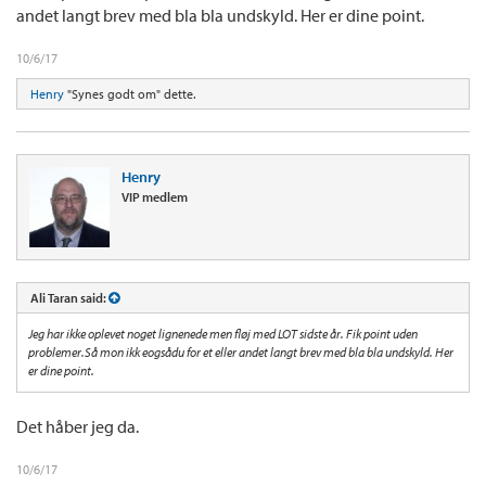
andet langt brev med bla bla undskyld. Her er dine point.
10/6/17
Henry
"Synes godt om" dette.
Henry
VIP medlem
Ali Taran said:
Jeg har ikke oplevet noget lignenede men fløj med LOT sidste år. Fik point uden
problemer.Så mon ikk eogsådu for et eller andet langt brev med bla bla undskyld. Her
er dine point.
Det håber jeg da.
10/6/17