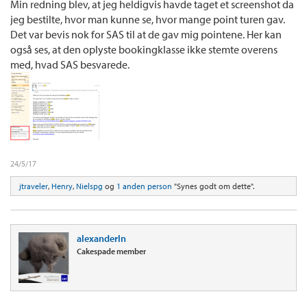
Min redning blev, at jeg heldigvis havde taget et screenshot da
jeg bestilte, hvor man kunne se, hvor mange point turen gav.
Det var bevis nok for SAS til at de gav mig pointene. Her kan
også ses, at den oplyste bookingklasse ikke stemte overens
med, hvad SAS besvarede.
24/5/17
jtraveler
,
Henry
,
Nielspg
og
1 anden person
"Synes godt om dette".
alexanderln
Cakespade member