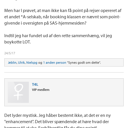
Men har I prøvet, at man ikke kan få point på rejser opereret af
et andet *A-selskab, når booking klassen er nævnt som point-
givende i oversigten på SAS-hjemmesiden?
Indtil jeg har fundet ud af den rette sammenhæng, vil jeg
boykotte LOT.
24/5/17
Jeblin
,
Ulrik
,
Nielspg
og
1 anden person
"Synes godt om dette".
T4L
VIP medlem
Det lyder mystisk. Jeg håber bestemt ikke, at det er en ny
"enhancement". Det bliver spændende at høre hvad der
kommer til at ske. Forhåbentlig får du dine point!