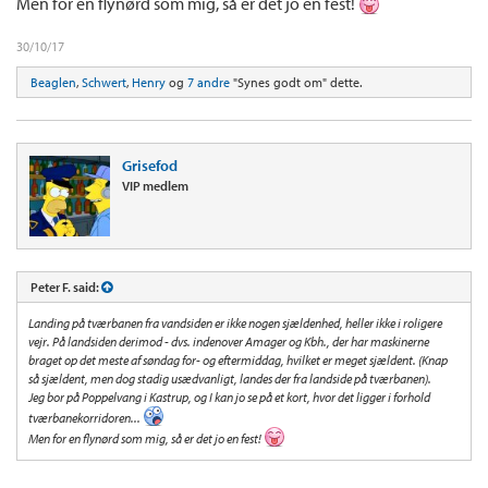
Men for en flynørd som mig, så er det jo en fest!
30/10/17
Beaglen
,
Schwert
,
Henry
og
7 andre
"Synes godt om" dette.
Grisefod
VIP medlem
Peter F. said:
Landing på tværbanen fra vandsiden er ikke nogen sjældenhed, heller ikke i roligere
vejr. På landsiden derimod - dvs. indenover Amager og Kbh., der har maskinerne
braget op det meste af søndag for- og eftermiddag, hvilket er meget sjældent. (Knap
så sjældent, men dog stadig usædvanligt, landes der fra landside på tværbanen).
Jeg bor på Poppelvang i Kastrup, og I kan jo se på et kort, hvor det ligger i forhold
tværbanekorridoren...
Men for en flynørd som mig, så er det jo en fest!