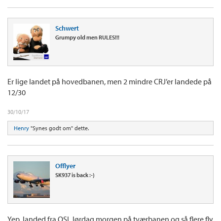
Schwert
Grumpy old men RULES!!!
Er lige landet på hovedbanen, men 2 mindre CRJ’er landede på
12/30
30/10/17
Henry
"Synes godt om" dette.
Offlyer
SK937 is back :-)
Yep, landed fra OSL lørdag morgen på tværbanen og så flere fly