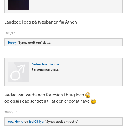
Landede i dag på tværbanen fra Athen
18/3/17
Henry
"Synes godt om" dette.
SebastianBruun
Persona non grata.
lørdag var tværbanen forresten i brug igen.
og også i dag ser det u til at den er go' at have.
29/10/17
obs
,
Henry
og
isolCBflyer
"Synes godt om dette"