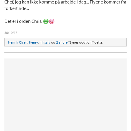
Chef, jeg kan ikke komme på arbejde i dag... Flyene kommer fra
forkert side...
Det er i orden Chris.
30/10/17
Henrik Olsen
,
Henry
,
mhsalv
og
2 andre
"Synes godt om" dette.