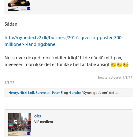
Sådan:
http://nyheder.tv2.dk/business/2017...giver-sig-poster-300-
millioner-i-landingsbane
Nu skriver de godt nok "midlertidigt" til de når 40 mill. pax,
meeeeen mon ikke det er for ikke helt at tabe ansigt
Senest redigeret:
1/3/17
1/3/17
Henry
,
Nicki Lolk Sørensen
,
Peter F.
og
4 andre
"Synes godt om" dette.
obs
VIP medlem