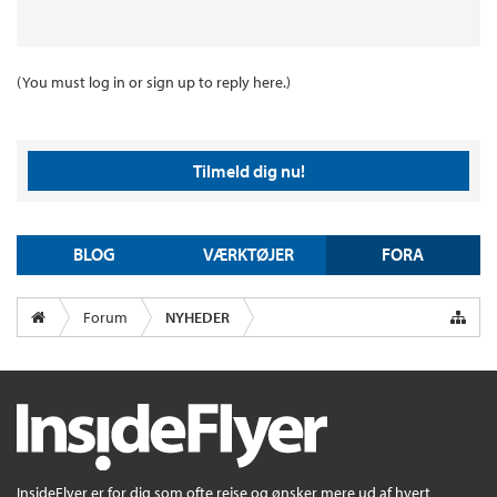
(You must log in or sign up to reply here.)
Tilmeld dig nu!
BLOG
VÆRKTØJER
FORA
Forum
NYHEDER
InsideFlyer er for dig som ofte rejse og ønsker mere ud af hvert