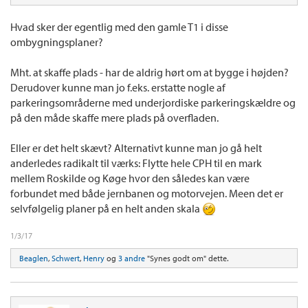
Hvad sker der egentlig med den gamle T1 i disse
ombygningsplaner?
Mht. at skaffe plads - har de aldrig hørt om at bygge i højden?
Derudover kunne man jo f.eks. erstatte nogle af
parkeringsområderne med underjordiske parkeringskældre og
på den måde skaffe mere plads på overfladen.
Eller er det helt skævt? Alternativt kunne man jo gå helt
anderledes radikalt til værks: Flytte hele CPH til en mark
mellem Roskilde og Køge hvor den således kan være
forbundet med både jernbanen og motorvejen. Meen det er
selvfølgelig planer på en helt anden skala
1/3/17
Beaglen
,
Schwert
,
Henry
og
3 andre
"Synes godt om" dette.