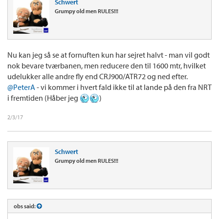
Schwert
Grumpy old men RULES!!!
Nu kan jeg så se at fornuften kun har sejret halvt - man vil godt
nok bevare tværbanen, men reducere den til 1600 mtr, hvilket
udelukker alle andre fly end CRJ900/ATR72 og ned efter.
@PeterA
- vi kommer i hvert fald ikke til at lande på den fra NRT
i fremtiden (Håber jeg
)
2/3/17
Schwert
Grumpy old men RULES!!!
obs said: