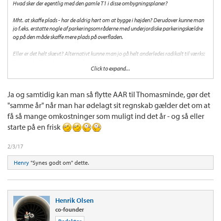
Hvad sker der egentlig med den gamle T1 i disse ombygningsplaner?
Mht. at skaffe plads - har de aldrig hørt om at bygge i højden? Derudover kunne man
jo f.eks. erstatte nogle af parkeringsområderne med underjordiske parkeringskældre
og på den måde skaffe mere plads på overfladen.
Eller er det helt skævt? Alternativt kunne man jo gå helt anderledes radikalt til værks:
Flytte hele CPH til en mark mellem Roskilde og Køge hvor den således kan være
Click to expand...
forbundet med både jernbanen og motorvejen. Meen det er selvfølgelig planer på en
helt anden skala
Ja og samtidig kan man så flytte AAR til Thomasminde, gør det
"samme år" når man har ødelagt sit regnskab gælder det om at
få så mange omkostninger som muligt ind det år - og så eller
starte på en frisk
2/3/17
Henry
"Synes godt om" dette.
Henrik Olsen
co-founder