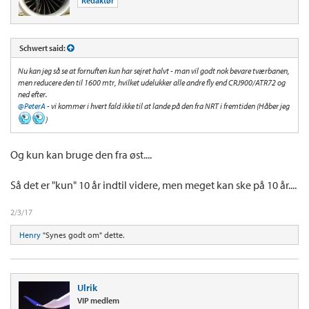
Redaktør
Schwert said:
Nu kan jeg så se at fornuften kun har sejret halvt - man vil godt nok bevare tværbanen,
men reducere den til 1600 mtr, hvilket udelukker alle andre fly end CRJ900/ATR72 og
ned efter.
@PeterA
- vi kommer i hvert fald ikke til at lande på den fra NRT i fremtiden (Håber jeg
)
Og kun kan bruge den fra øst....
Så det er "kun" 10 år indtil videre, men meget kan ske på 10 år....
2/3/17
Henry
"Synes godt om" dette.
Ulrik
VIP medlem