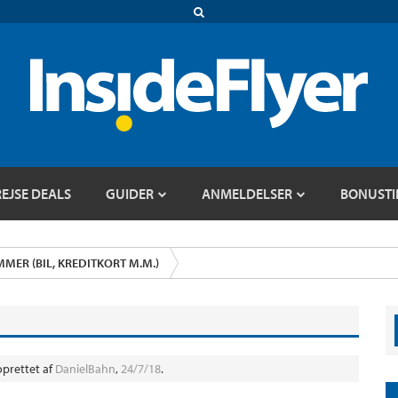
REJSE DEALS
GUIDER
ANMELDELSER
BONUSTI
ER (BIL, KREDITKORT M.M.)
 oprettet af
DanielBahn
,
24/7/18
.