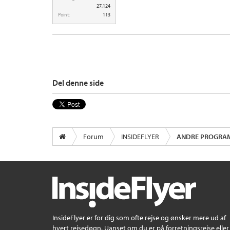
27,124
Point:
113
Del denne side
Forum
INSIDEFLYER
ANDRE PROGRAMM
InsideFlyer er for dig som ofte rejse og ønsker mere ud af
hvert rejsedøgn. Uanset om du er på forretningsrejse eller