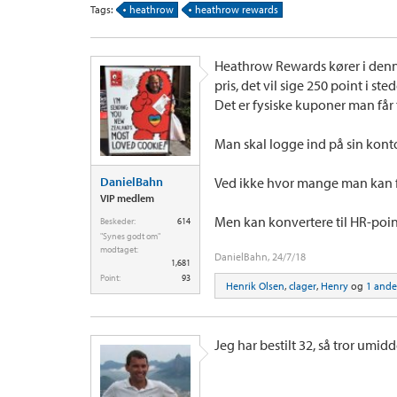
Tags:
heathrow
heathrow rewards
Heathrow Rewards kører i den
pris, det vil sige 250 point i ste
Det er fysiske kuponer man får t
Man skal logge ind på sin konto
DanielBahn
Ved ikke hvor mange man kan få 
VIP medlem
Men kan konvertere til HR-point
Beskeder:
614
"Synes godt om"
modtaget:
DanielBahn
,
24/7/18
1,681
Point:
93
Henrik Olsen
,
clager
,
Henry
og
1 ande
Jeg har bestilt 32, så tror umidd