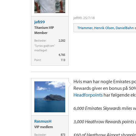
jefi99
,
25/7/18
jefi99
Titanium VIP
THammer
,
Henrik Olsen
,
DanielBahn
Member
Beskeder:
2,282
"Synes godt om"
modtaget:
4,785
Point:
113
Hvis man har nogle Emirates poi
Rewards giver en bonus på 50% 
Headforpoints
har følgende ek
6,000 Emirates Skywards miles w
RasmusH
3,000 Heathrow Rewards points (
VIP medlem
£60 of Heathrow Airport shoppin
Beskeder:
873