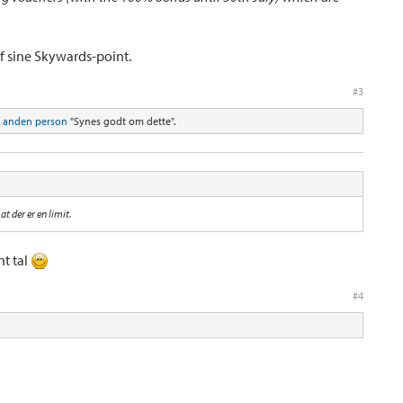
af sine Skywards-point.
#3
 anden person
"Synes godt om dette".
at der er en limit.
nt tal
#4