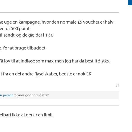
ne uge en kampagne, hvor den normale £5 voucher er halv
der for 500 point.
ilsendt, og de gælder i 1 år.
, for at bruge tilbuddet.
lov til at indløse som max, men jeg har da bestilt 5 stks.
 fra en del andre flyselskaber, bedste er nok EK
#1
n person
"Synes godt om dette".
elbart ikke at der er en limit.