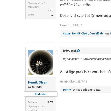
"Synes godt om"
valid for 12 months
modtaget:
2,702
Det er vist svært at få mere ud 
Point:
93
RasmusH
,
25/7/18
clager
,
Henrik Olsen
,
DanielBahn
og
1
jefi99 said:
Jeg har bestilt 32, så tror umiddelbart ikke 
Altså lige præcis 32 voucher - fi
Henrik Olsen
,
25/7/18
Henrik Olsen
co-founder
Henry
"Synes godt om" dette.
Redaktør
Beskeder:
11,767
"Synes godt om"
modtaget: