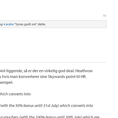
#2
og
4 andre
"Synes godt om" dette.
nt liggende, så er der en virkelig god deal. Heathrow
hvis man konverterer sine Skywards-point til HR.
sempel:
hich converts into
with the 50% bonus until 31st July) which converts into
g vouchers (with the 100% bonus until 30th July) which are