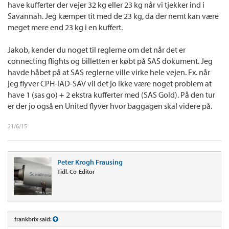
have kufferter der vejer 32 kg eller 23 kg når vi tjekker ind i
Savannah. Jeg kæmper tit med de 23 kg, da der nemt kan være
meget mere end 23 kg i en kuffert.
Jakob, kender du noget til reglerne om det når det er
connecting flights og billetten er købt på SAS dokument. Jeg
havde håbet på at SAS reglerne ville virke hele vejen. Fx. når
jeg flyver CPH-IAD-SAV vil det jo ikke være noget problem at
have 1 (sas go) + 2 ekstra kufferter med (SAS Gold). På den tur
er der jo også en United flyver hvor baggagen skal videre på.
21/6/15
Peter Krogh Frausing
Tidl. Co-Editor
frankbrix said: