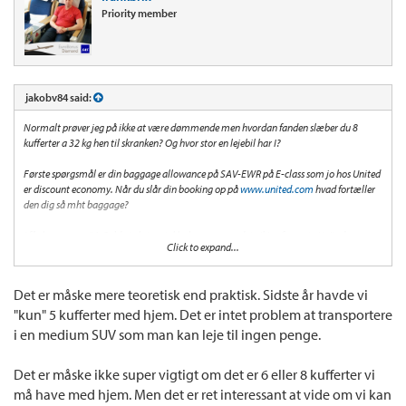
Priority member
jakobv84 said:
Normalt prøver jeg på ikke at være dømmende men hvordan fanden slæber du 8
kufferter a 32 kg hen til skranken? Og hvor stor en lejebil har I?
Første spørgsmål er din baggage allowance på SAV-EWR på E-class som jo hos United
er discount economy. Når du slår din booking op på
www.united.com
hvad fortæller
den dig så mht baggage?
I får begge som *A Gold et ekstra stykke baggage og det vil jeg forvente United
Click to expand...
skranken honorerer (og det skal du måske slås lidt for...) -- som udgangspunkt op til
32kg
http://www.united.com/CMS/en-US/travel/Pages/BaggageChecked.aspx
Det er måske mere teoretisk end praktisk. Sidste år havde vi
"kun" 5 kufferter med hjem. Det er intet problem at transportere
i en medium SUV som man kan leje til ingen penge.
Det er måske ikke super vigtigt om det er 6 eller 8 kufferter vi
må have med hjem. Men det er ret interessant at vide om vi kan