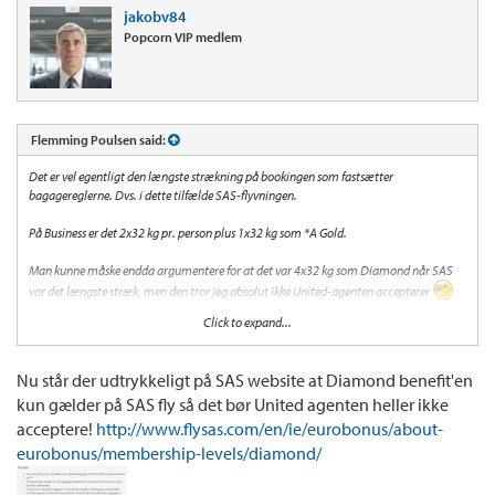
jakobv84
Popcorn VIP medlem
Flemming Poulsen said:
Det er vel egentligt den længste strækning på bookingen som fastsætter
bagagereglerne. Dvs. i dette tilfælde SAS-flyvningen.
På Business er det 2x32 kg pr. person plus 1x32 kg som *A Gold.
Man kunne måske endda argumentere for at det var 4x32 kg som Diamond når SAS
var det længste stræk, men den tror jeg absolut ikke United-agenten accepterer
Click to expand...
Som nævnt tidligere, så er der stor forskel på hvordan det håndteres af specielt United-
ansatte. De er kendt for ofte at opkræve betaling når man tjekker ind hos dem.
Insisterer det er der ikke så meget andet at gøre end at betale og så kræve pengene
Nu står der udtrykkeligt på SAS website at Diamond benefit'en
tilbage af SAS efterfølgende.
kun gælder på SAS fly så det bør United agenten heller ikke
acceptere!
http://www.flysas.com/en/ie/eurobonus/about-
eurobonus/membership-levels/diamond/