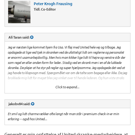
Peter Krogh Frausing
Tidl. Co-Editor
Ali Taran said:
Jeg er næsten lige kommet hjem fra Usa. Vi fløj med United hele vej og tilbage. Jeg
opdagede at lige ved tjek in skranken ved de ufatteligt lidt om reglerne og personalet
er enormt usamarbejdsvillig. Men hvis man kikker lige lidt til højre og venstre står der
som regel en eller anden form for leder. Stadig ved en skrank men i en af de lukkede
skranke. De plejer at ha styr på regler og super hjælpsomme. Jeg opdagede det ved at
jeg havde to klapvogn med. Spørgsmålet var om de talte som bagege eller ikke. Da jeg
brokkede mig lidt for meget blev jeg vinket over til hende lederen. Og hun viste straks
hvad reglerne var osv. Så jeg vil anbefale; kik lidt rundt og se om du ikke kan spotte
Click to expand...
lederen.
jakobv84 said:
Et smil og lidt charme rækker ofte langt når man står i premium check-in er min
erfaring -- også hos United...
Generelt er min opfattelse af United skranke-medarbejdere, at