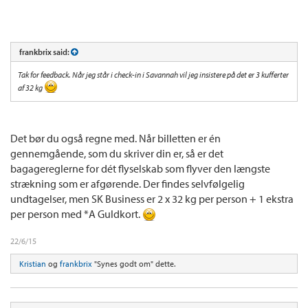
frankbrix said:
Tak for feedback. Når jeg står i check-in i Savannah vil jeg insistere på det er 3 kufferter
af 32 kg
Det bør du også regne med. Når billetten er én
gennemgående, som du skriver din er, så er det
bagagereglerne for dét flyselskab som flyver den længste
strækning som er afgørende. Der findes selvfølgelig
undtagelser, men SK Business er 2 x 32 kg per person + 1 ekstra
per person med *A Guldkort.
22/6/15
Kristian
og
frankbrix
"Synes godt om" dette.