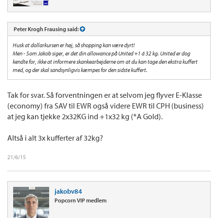
Peter Krogh Frausing said:
Husk at dollarkursen er høj, så shopping kan være dyrt!
Men - Som Jakob siger, er det din allowance på United +1 á 32 kg. United er dog
kendte for, ikke at informere skankearbejderne om at du kan tage den ekstra kuffert
med, og der skal sandsynligvis kæmpes for den sidste kuffert.
Tak for svar. Så forventningen er at selvom jeg flyver E-Klasse
(economy) fra SAV til EWR også videre EWR til CPH (business)
at jeg kan tjekke 2x32KG ind +1x32 kg (*A Gold).
Altså i alt 3x kufferter af 32kg?
21/6/15
jakobv84
Popcorn VIP medlem