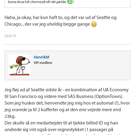
kunne skrue lidt charme på når det gælder
)
Haha, ja okay, har kun haft to, og det var ud af Seattle og
Chicago... der var jeg uheldig begge gange
22/6/15
HenrikM
VIP medlem
Jeg fløj ud af Seattle sidste år - en kombination af UA Economy
til San Francisco og videre med SAS Business (OptionTown).
Som jeg husker det, henvendte jeg mig hos et automat (!), hvor
jeg svarede ja til 2 kufferter og at den ene vejede mere end
23kg.
Der skulle så en medarbejder til at tjekke billed ID og han
undrede sig vist også over regnestykket (1 passager på