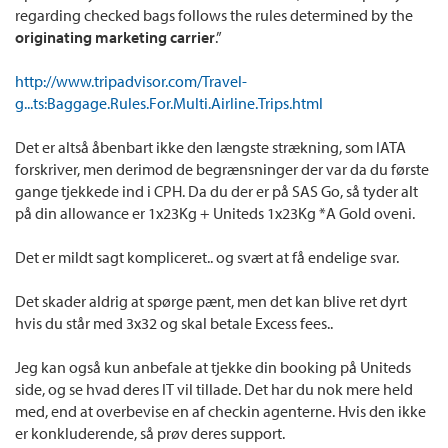
regarding checked bags follows the rules determined by the
originating marketing carrier
.”
http://www.tripadvisor.com/Travel-
g...ts:Baggage.Rules.For.Multi.Airline.Trips.html
Det er altså åbenbart ikke den længste strækning, som IATA
forskriver, men derimod de begrænsninger der var da du første
gange tjekkede ind i CPH. Da du der er på SAS Go, så tyder alt
på din allowance er 1x23Kg + Uniteds 1x23Kg *A Gold oveni.
Det er mildt sagt kompliceret.. og svært at få endelige svar.
Det skader aldrig at spørge pænt, men det kan blive ret dyrt
hvis du står med 3x32 og skal betale Excess fees..
Jeg kan også kun anbefale at tjekke din booking på Uniteds
side, og se hvad deres IT vil tillade. Det har du nok mere held
med, end at overbevise en af checkin agenterne. Hvis den ikke
er konkluderende, så prøv deres support.