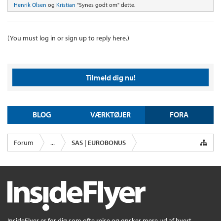
Henrik Olsen
og
Kristian
"Synes godt om" dette.
(You must log in or sign up to reply here.)
Tilmeld dig nu!
BLOG
VÆRKTØJER
FORA
Forum
...
SAS | EUROBONUS
InsideFlyer er for dig som ofte rejse og ønsker mere ud af hvert