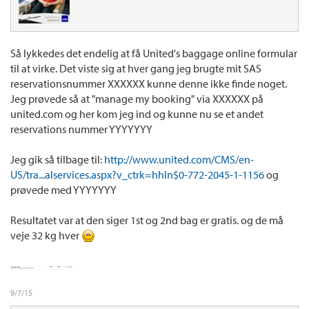
Så lykkedes det endelig at få United's baggage online formular
til at virke. Det viste sig at hver gang jeg brugte mit SAS
reservationsnummer XXXXXX kunne denne ikke finde noget.
Jeg prøvede så at "manage my booking" via XXXXXX på
united.com og her kom jeg ind og kunne nu se et andet
reservations nummer YYYYYYY
Jeg gik så tilbage til:
http://www.united.com/CMS/en-
US/tra...alservices.aspx?v_ctrk=hhln$0-772-2045-1-1156
og
prøvede med YYYYYYY
Resultatet var at den siger 1st og 2nd bag er gratis. og de må
veje 32 kg hver
9/7/15