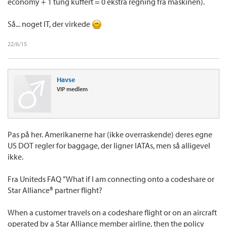
economy + 1 tung kuffert = 0 ekstra regning fra maskinen).
Så... noget IT, der virkede
22/6/15
Havse
VIP medlem
Pas på her. Amerikanerne har (ikke overraskende) deres egne
US DOT regler for baggage, der ligner IATAs, men så alligevel
ikke.
Fra Uniteds FAQ ”What if I am connecting onto a codeshare or
Star Alliance® partner flight?
When a customer travels on a codeshare flight or on an aircraft
operated by a Star Alliance member airline, then the policy