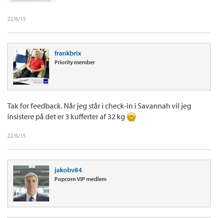
22/6/15
frankbrix
Priority member
Tak for feedback. Når jeg står i check-in i Savannah vil jeg
insistere på det er 3 kufferter af 32 kg
22/6/15
jakobv84
Popcorn VIP medlem