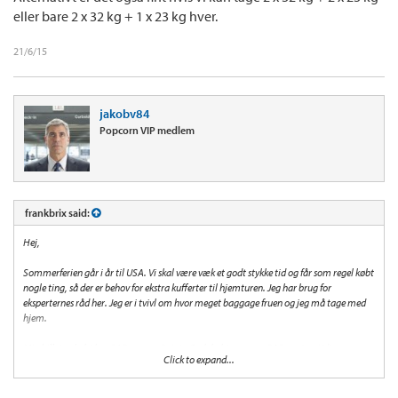
eller bare 2 x 32 kg + 1 x 23 kg hver.
21/6/15
jakobv84
Popcorn VIP medlem
frankbrix said:
Hej,
Sommerferien går i år til USA. Vi skal være væk et godt stykke tid og får som regel købt
nogle ting, så der er behov for ekstra kufferter til hjemturen. Jeg har brug for
eksperternes råd her. Jeg er i tvivl om hvor meget baggage fruen og jeg må tage med
hjem.
Min billet er købt hos SAS som en Point+Cash købt gennem SAS app'en. Udturen
Click to expand...
hedder CPH-IAD-SAV (sas go)og hjemturen hedder SAV-EWR-CPH (sas business). Jeg
kan se det er United Express der flyver indenrigsflyvningen. Billetten er købt som en
sammenhængende billet, det er ikke to selvstændige.