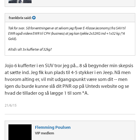
frankbrix said:
Tak for svar. Så forventningen er at selvom jeg flyver E-Klasse (economy) fra SAV til
EWR også videre EWR til CPH (business) at jeg kan tjekke 2x32KG ind +1x32 kg (*A
Gold).
Altså i alt 3x kufferter af 32kg?
Jojo 6 kufferter i en SUV tror jeg på... 8 så begynder min skepsis
at sætte ind. Jeg fik kun plads til 4-5 stykker i en Jeep. Nå men
hvorom alting er, vil mit udgangspunkt være som dit -- men
igen du burde kunne slå dit PNR op på Unteds website og se
hvad de tillader og så lægge 1 til som *A.
21/6/15
Flemming Poulsen
VIP medlem