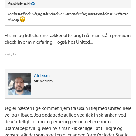
frankbrix said:
Tak for feedback. Når jeg står i check-in i Savannah vil jeg insistere på det er 3 kufferter
af 32 kg
Et smil og lidt charme rækker ofte langt når man står i premium
check-in er min erfaring -- også hos United...
22/6/15
Ali Taran
VIP medlem
Jeg er næsten lige kommet hjem fra Usa. Vi fløj med United hele
vej og tilbage. Jeg opdagede at lige ved tjek in skranken ved
de ufatteligt lidt om reglerne og personalet er enormt
usamarbejdsvillig. Men hvis man kikker lige lidt til højre og
venstre står der som regel en eller anden form for leder. Stadig