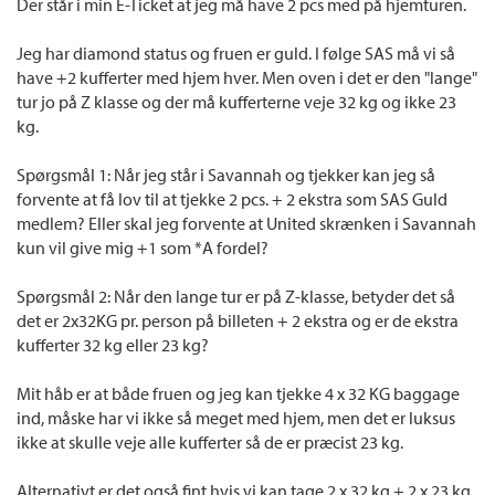
Der står i min E-Ticket at jeg må have 2 pcs med på hjemturen.
Jeg har diamond status og fruen er guld. I følge SAS må vi så
have +2 kufferter med hjem hver. Men oven i det er den "lange"
tur jo på Z klasse og der må kufferterne veje 32 kg og ikke 23
kg.
Spørgsmål 1: Når jeg står i Savannah og tjekker kan jeg så
forvente at få lov til at tjekke 2 pcs. + 2 ekstra som SAS Guld
medlem? Eller skal jeg forvente at United skrænken i Savannah
kun vil give mig +1 som *A fordel?
Spørgsmål 2: Når den lange tur er på Z-klasse, betyder det så
det er 2x32KG pr. person på billeten + 2 ekstra og er de ekstra
kufferter 32 kg eller 23 kg?
Mit håb er at både fruen og jeg kan tjekke 4 x 32 KG baggage
ind, måske har vi ikke så meget med hjem, men det er luksus
ikke at skulle veje alle kufferter så de er præcist 23 kg.
Alternativt er det også fint hvis vi kan tage 2 x 32 kg + 2 x 23 kg