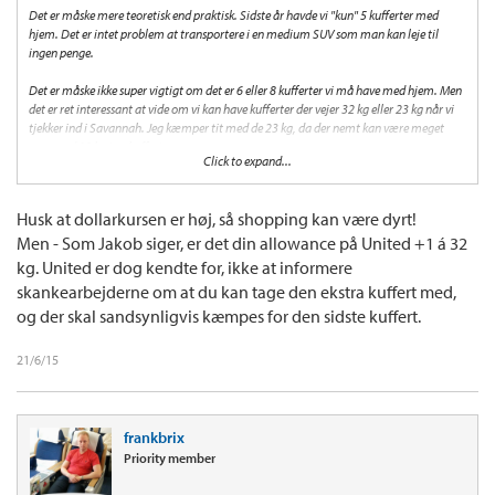
Det er måske mere teoretisk end praktisk. Sidste år havde vi "kun" 5 kufferter med
hjem. Det er intet problem at transportere i en medium SUV som man kan leje til
ingen penge.
Det er måske ikke super vigtigt om det er 6 eller 8 kufferter vi må have med hjem. Men
det er ret interessant at vide om vi kan have kufferter der vejer 32 kg eller 23 kg når vi
tjekker ind i Savannah. Jeg kæmper tit med de 23 kg, da der nemt kan være meget
mere end 23 kg i en kuffert.
Click to expand...
Jakob, kender du noget til reglerne om det når det er connecting flights og billetten er
købt på SAS dokument. Jeg havde håbet på at SAS reglerne ville virke hele vejen. Fx.
Husk at dollarkursen er høj, så shopping kan være dyrt!
når jeg flyver CPH-IAD-SAV vil det jo ikke være noget problem at have 1 (sas go) + 2
Men - Som Jakob siger, er det din allowance på United +1 á 32
ekstra kufferter med (SAS Gold). På den tur er der jo også en United flyver hvor
baggagen skal videre på.
kg. United er dog kendte for, ikke at informere
skankearbejderne om at du kan tage den ekstra kuffert med,
og der skal sandsynligvis kæmpes for den sidste kuffert.
21/6/15
frankbrix
Priority member