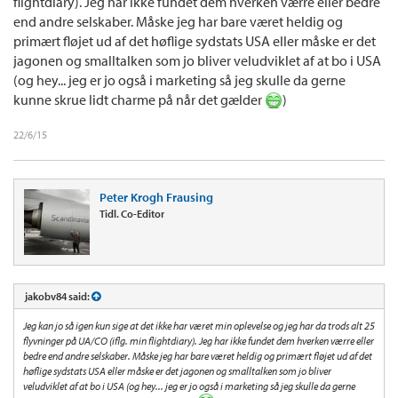
flightdiary). Jeg har ikke fundet dem hverken værre eller bedre
end andre selskaber. Måske jeg har bare været heldig og
primært fløjet ud af det høflige sydstats USA eller måske er det
jagonen og smalltalken som jo bliver veludviklet af at bo i USA
(og hey... jeg er jo også i marketing så jeg skulle da gerne
kunne skrue lidt charme på når det gælder
)
22/6/15
Peter Krogh Frausing
Tidl. Co-Editor
jakobv84 said:
Jeg kan jo så igen kun sige at det ikke har været min oplevelse og jeg har da trods alt 25
flyvninger på UA/CO (iflg. min flightdiary). Jeg har ikke fundet dem hverken værre eller
bedre end andre selskaber. Måske jeg har bare været heldig og primært fløjet ud af det
høflige sydstats USA eller måske er det jagonen og smalltalken som jo bliver
veludviklet af at bo i USA (og hey... jeg er jo også i marketing så jeg skulle da gerne