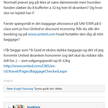
Normalt prøver jeg på ikke at være dømmende men hvordan
fanden slæber du 8 kufferter a 32 kg hen til skranken? Og hvor
Hjemturen hedder SAV-EWR ( e-klasse ) og EWR-CPH (z-klasse)
stor en lejebil har I?
Der står i min E-Ticket at jeg må have 2 pcs med på hjemturen.
Første spørgsmål er din baggage allowance på SAV-EWR på E-
Jeg har diamond status og fruen er guld. I følge SAS må vi så have +2 kufferter med
hjem hver. Men oven i det er den "lange" tur jo på Z klasse og der må kufferterne veje
class som jo hos United er discount economy. Når du slår din
32 kg og ikke 23 kg.
booking op på
www.united.com
hvad fortæller den dig så mht
baggage?
Spørgsmål 1: Når jeg står i Savannah og tjekker kan jeg så forvente at få lov til at
tjekke 2 pcs. + 2 ekstra som SAS Guld medlem? Eller skal jeg forvente at United
skrænken i Savannah kun vil give mig +1 som *A fordel?
I får begge som *A Gold et ekstra stykke baggage og det vil jeg
forvente United skranken honorerer (og det skal du måske slås
Spørgsmål 2: Når den lange tur er på Z-klasse, betyder det så det er 2x32KG pr. person
lidt for...) -- som udgangspunkt op til 32kg
på billeten + 2 ekstra og er de ekstra kufferter 32 kg eller 23 kg?
http://www.united.com/CMS/en-
Mit håb er at både fruen og jeg kan tjekke 4 x 32 KG baggage ind, måske har vi ikke så
US/travel/Pages/BaggageChecked.aspx
meget med hjem, men det er luksus ikke at skulle veje alle kufferter så de er præcist 23
kg.
21/6/15
Alternativt er det også fint hvis vi kan tage 2 x 32 kg + 2 x 23 kg eller bare 2 x 32 kg + 1
Peter Krogh Frausing
"Synes godt om" dette.
x 23 kg hver.
frankbrix