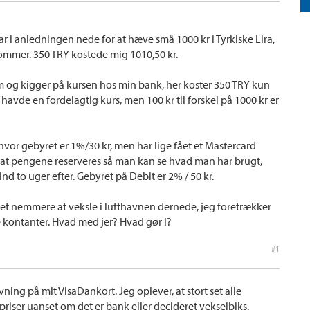
var i anledningen nede for at hæve små 1000 kr i Tyrkiske Lira,
nkommer. 350 TRY kostede mig 1010,50 kr.
 og kigger på kursen hos min bank, her koster 350 TRY kun
 havde en fordelagtig kurs, men 100 kr til forskel på 1000 kr er
vor gebyret er 1%/30 kr, men har lige fået et Mastercard
rt at pengene reserveres så man kan se hvad man har brugt,
nd to uger efter. Gebyret på Debit er 2% / 50 kr.
et nemmere at veksle i lufthavnen dernede, jeg foretrækker
e kontanter. Hvad med jer? Hvad gør I?
#1
ning på mit VisaDankort. Jeg oplever, at stort set alle
priser uanset om det er bank eller decideret vekselbiks.