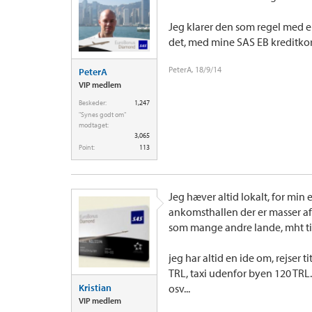
Jeg klarer den som regel med 
det, med mine SAS EB kreditkor
PeterA
,
18/9/14
PeterA
VIP medlem
Beskeder:
1,247
"Synes godt om"
modtaget:
3,065
Point:
113
Jeg hæver altid lokalt, for min 
ankomsthallen der er masser af 
som mange andre lande, mht til 
jeg har altid en ide om, rejser t
TRL, taxi udenfor byen 120 TRL.
Kristian
osv...
VIP medlem