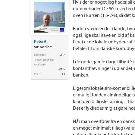
Hvis der er noget jeg hader, så 
dummebøder. De 30 kr ved en hæ
oven i kursen (1,5-2%), så det 
Endnu værre er det i lande, h
også lige skal have en bid af ka
PeterA
flere) er de lokale udbydere af
VIP medlem
betaler til din danske kortudby
Beskeder:
1,247
"Synes godt om"
I de gode gamle dage tilbød 
modtaget:
kontanthævninger i udlandet, 
3,065
banken.
Point:
113
Ligesom lokale sim-kort er billi
er muligt for den almindelige tu
klart den billigste løsning. I T
Det er lykkedes mig at gøre ho
Når man overfører fra en dansk
en meget minimalt tillæg (valut
nationalbankens fastsatte kurs