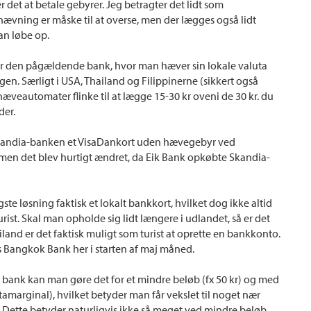
er det at betale gebyrer. Jeg betragter det lidt som
vning er måske til at overse, men der lægges også lidt
kan løbe op.
vor den pågældende bank, hvor man hæver sin lokale valuta
gen. Særligt i USA, Thailand og Filippinerne (sikkert også
 hæveautomater flinke til at lægge 15-30 kr oveni de 30 kr. du
der.
Skandia-banken et VisaDankort uden hævegebyr ved
men det blev hurtigt ændret, da Eik Bank opkøbte Skandia-
gste løsning faktisk et lokalt bankkort, hvilket dog ikke altid
rist. Skal man opholde sig lidt længere i udlandet, så er det
hailand er det faktisk muligt som turist at oprette en bankkonto.
s Bangkok Bank her i starten af maj måned.
 bank kan man gøre det for et mindre beløb (fx 50 kr) og med
amarginal), hvilket betyder man får vekslet til noget nær
. Dette betyder naturligvis ikke så meget ved mindre beløb,