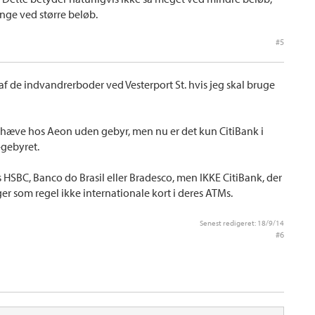
nge ved større beløb.
#5
 af de indvandrerboder ved Vesterport St. hvis jeg skal bruge
 hæve hos Aeon uden gebyr, men nu er det kun CitiBank i
-gebyret.
s HSBC, Banco do Brasil eller Bradesco, men IKKE CitiBank, der
er som regel ikke internationale kort i deres ATMs.
Senest redigeret:
18/9/14
#6