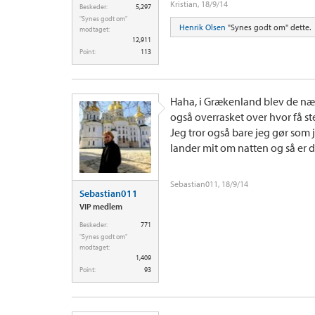
Kristian
,
18/9/14
Beskeder:
5,297
"Synes godt om"
Henrik Olsen
"Synes godt om" dette.
modtaget:
12,911
Point:
113
Haha, i Grækenland blev de nær
også overrasket over hvor få sted
Jeg tror også bare jeg gør som j
lander mit om natten og så er d
Sebastian011
,
18/9/14
Sebastian011
VIP medlem
Beskeder:
771
"Synes godt om"
modtaget:
1,409
Point:
93