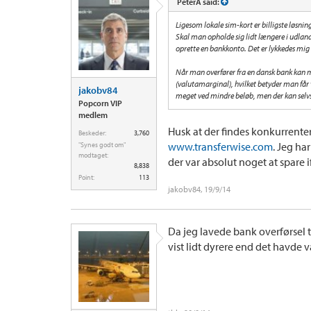
PeterA said:
Ligesom lokale sim-kort er billigste løsning
Skal man opholde sig lidt længere i udlandet
oprette en bankkonto. Det er lykkedes mig
Når man overfører fra en dansk bank kan m
(valutamarginal), hvilket betyder man får v
jakobv84
meget ved mindre beløb, men der kan selvs
Popcorn VIP
medlem
Husk at der findes konkurrenter
Beskeder:
3,760
www.transferwise.com
. Jeg ha
"Synes godt om"
modtaget:
der var absolut noget at spare 
8,838
Point:
113
jakobv84
,
19/9/14
Da jeg lavede bank overførsel t
vist lidt dyrere end det havde v