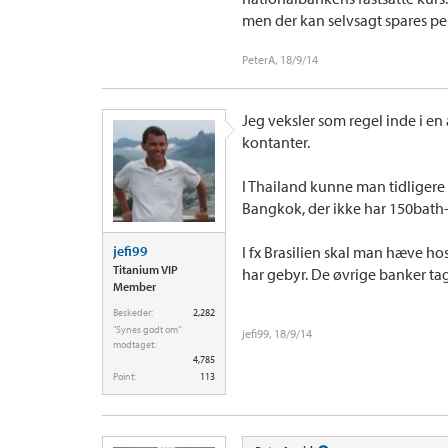
men der kan selvsagt spares pe
PeterA
,
18/9/14
Jeg veksler som regel inde i en
kontanter.
I Thailand kunne man tidligere
Bangkok, der ikke har 150bath
jefi99
I fx Brasilien skal man hæve ho
Titanium VIP
har gebyr. De øvrige banker tag
Member
Beskeder:
2,282
"Synes godt om"
jefi99
,
18/9/14
modtaget:
4,785
Point:
113