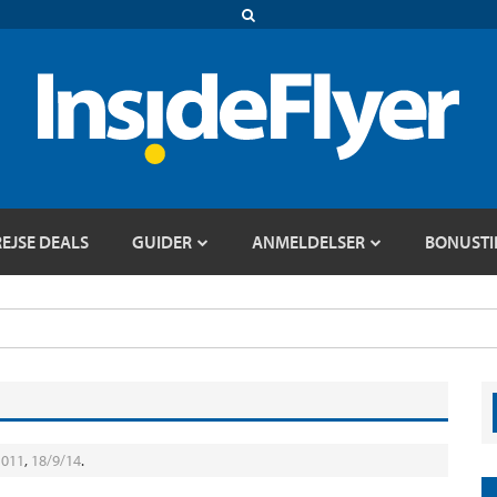
REJSE DEALS
GUIDER
ANMELDELSER
BONUSTI
n011
,
18/9/14
.