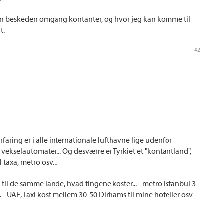
en beskeden omgang kontanter, og hvor jeg kan komme til
t.
#2
erfaring er i alle internationale lufthavne lige udenfor
vekselautomater... Og desværre er Tyrkiet et "kontantland",
taxa, metro osv...
it til de samme lande, hvad tingene koster... - metro Istanbul 3
. - UAE, Taxi kost mellem 30-50 Dirhams til mine hoteller osv