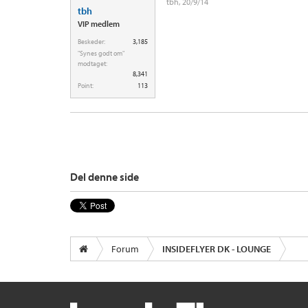
tbh
,
20/9/14
tbh
VIP medlem
Beskeder:
3,185
"Synes godt om"
modtaget:
8,341
Point:
113
Del denne side
Forum
INSIDEFLYER DK - LOUNGE