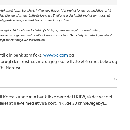
 faktisk et lokalt bankkort, hvilket dog ikke altid er muligt for den almindelige turist.
, så er det klart den billigste løsning. I Thailand er det faktisk muligt som turist at
 at gøre hos Bangkok Bank her i starten af maj måned.
an gøre det for et mindre beløb (fx 50 kr) og med en meget minimalt tillæg
ekslet til noget nær nationalbankens fastsatte kurs. Dette betyder naturligvis ikke så
agt spares penge ved større beløb.
 til din bank som f.eks.
www.xe.com
og
r brugt den førstnævnte da jeg skulle flytte et 6-cifret beløb og
ifht Nordea.
#7
il Korea kunne min bank ikke gøre det i KRW, så der var det
æret at hæve med et visa kort, inkl. de 30 kr hævegebyr...