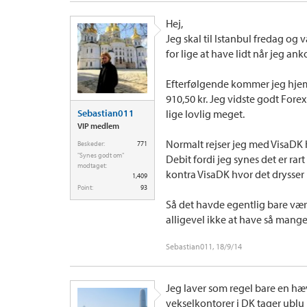
Hej,
Jeg skal til Istanbul fredag og 
for lige at have lidt når jeg a
Efterfølgende kommer jeg hjem
910,50 kr. Jeg vidste godt Forex
Sebastian011
lige lovlig meget.
VIP medlem
Normalt rejser jeg med VisaDK h
Beskeder:
771
"Synes godt om"
Debit fordi jeg synes det er ra
modtaget:
kontra VisaDK hvor det drysser i
1,409
Point:
93
Så det havde egentlig bare vær
alligevel ikke at have så mang
Sebastian011
,
18/9/14
Jeg laver som regel bare en hæv
vekselkontorer i DK tager ublu 