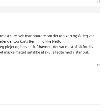
#3
mest sure hvis man spurgte om det tog kort også. Jeg var
er der tog kort i Berlin (fx ikke Netto!).
eg plejer og hæver i lufthavnen, det var mest af alt fordi vi
et måske meget rart ikke at skulle fedte med i Istanbul.
#4