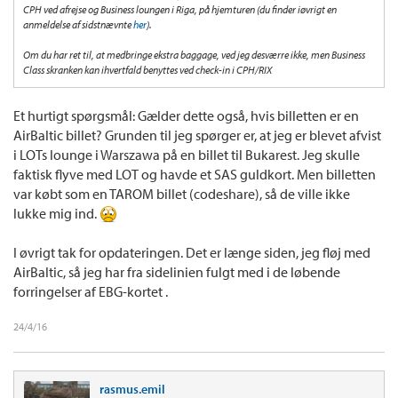
CPH ved afrejse og Business loungen i Riga, på hjemturen (du finder iøvrigt en
anmeldelse af sidstnævnte
her
).
Om du har ret til, at medbringe ekstra baggage, ved jeg desværre ikke, men Business
Class skranken kan ihvertfald benyttes ved check-in i CPH/RIX
Et hurtigt spørgsmål: Gælder dette også, hvis billetten er en
AirBaltic billet? Grunden til jeg spørger er, at jeg er blevet afvist
i LOTs lounge i Warszawa på en billet til Bukarest. Jeg skulle
faktisk flyve med LOT og havde et SAS guldkort. Men billetten
var købt som en TAROM billet (codeshare), så de ville ikke
lukke mig ind.
I øvrigt tak for opdateringen. Det er længe siden, jeg fløj med
AirBaltic, så jeg har fra sidelinien fulgt med i de løbende
forringelser af EBG-kortet .
24/4/16
rasmus.emil