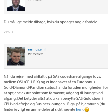
Du må lige melde tilbage, hvis du opdager nogle fordele
24/4/16
rasmus.emil
VIP medlem
Når du rejser med airBaltic på SAS codeshare afgange (dvs.
mellem OSL/CPH-RIX) og er indehaver af en Eurobonus
Gold/Diamond/Pandion status, har du foruden muligheden for
at optjene ekstrapoint som førnævnt, adgang til lounge ved
afgang. Det betyder altså at du kan benytte SAS Guld stuen i
CPH ved afrejse og Business loungen i Riga, på hjemturen (du
finder iøvrigt en anmeldelse af sidstnævnte
her
).