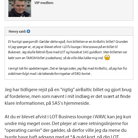
VIP medlem
Henry said:
Et hurtigt spørgsmål: Gælder dette også, hvis billetten er en AirBaltic billet? Grunden
til jeg spørger er, at jeg er blevet afvist i LOTs lounge i Warszawa på en billet til
Bukarest. Jeg skulle faktisk flyve med LOT og havde et SAS guldkort. Men billetten var
købt som en TAROM billet (codeshare), så de ville ikke lukke mig ind.
I øvrigt tak for opdateringen. Det er længe siden, jeg fløj med AirBaltic, så jeg har fra
sidelinien fulgt med i de løbende forringelser af EBG-kortet .
Jeg har tidligere rejst på en "rigtig" airBaltic billet og gjort brug
af fordelene, men som nævnt i mit indlæg er det svært at finde
klare informationer, på SAS's hjemmeside.
At du er blevet afvist i LOT Business lounge i WAW, kan jeg kun
undre mig meget over. Det plejer at være retningslinjerne for
"operating carrier" der gælder, så derfor ville jeg da mene du
burde have haft adgang med et *A guld kort, på din LOT