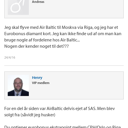
Andreas
Jeg skal flyve med Air Baltic til Moskva via Riga, og jeg har et
Eurobonus diamant kort. Jeg kan ikke finde ud af om man kan
bruge nogle af fordelene hos Air Baltic...
Nogen der kender noget til det???
24/4/16
Henry
VIP medlem
For en del år siden var AirBaltic delvis ejet af SAS. Men blev
solgt fra (såvidt jeg husker)
Du optjener eurobonus ekstrapoint mellem CPH/Oslo og Riga.