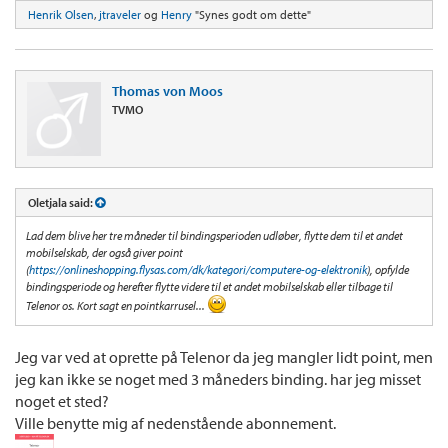
Henrik Olsen
,
jtraveler
og
Henry
"Synes godt om dette"
Thomas von Moos
TVMO
Oletjala said:
Lad dem blive her tre måneder til bindingsperioden udløber, flytte dem til et andet
mobilselskab, der også giver point
(
https://onlineshopping.flysas.com/dk/kategori/computere-og-elektronik
), opfylde
bindingsperiode og herefter flytte videre til et andet mobilselskab eller tilbage til
Telenor os. Kort sagt en pointkarrusel...
Jeg var ved at oprette på Telenor da jeg mangler lidt point, men
jeg kan ikke se noget med 3 måneders binding. har jeg misset
noget et sted?
Ville benytte mig af nedenstående abonnement.