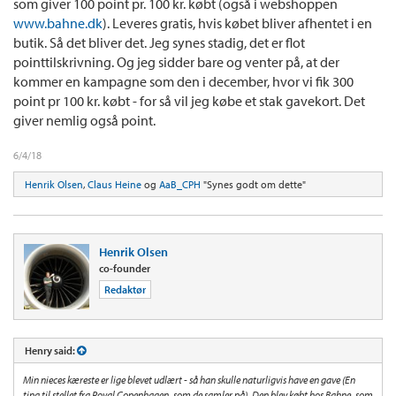
som giver 100 point pr. 100 kr. købt (også i webshoppen
www.bahne.dk
). Leveres gratis, hvis købet bliver afhentet i en
butik. Så det bliver det. Jeg synes stadig, det er flot
pointtilskrivning. Og jeg sidder bare og venter på, at der
kommer en kampagne som den i december, hvor vi fik 300
point pr 100 kr. købt - for så vil jeg købe et stak gavekort. Det
giver nemlig også point.
6/4/18
Henrik Olsen
,
Claus Heine
og
AaB_CPH
"Synes godt om dette"
Henrik Olsen
co-founder
Redaktør
Henry said:
Min nieces kæreste er lige blevet udlært - så han skulle naturligvis have en gave (En
ting til stellet fra Royal Copenhagen, som de samler på). Den blev købt hos Bahne, som