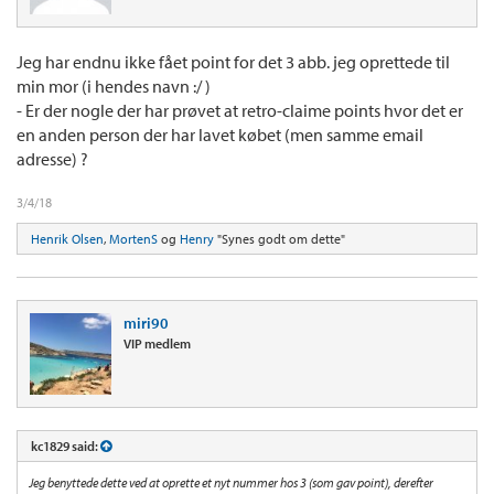
Jeg har endnu ikke fået point for det 3 abb. jeg oprettede til
min mor (i hendes navn :/ )
- Er der nogle der har prøvet at retro-claime points hvor det er
en anden person der har lavet købet (men samme email
adresse) ?
3/4/18
Henrik Olsen
,
MortenS
og
Henry
"Synes godt om dette"
miri90
VIP medlem
kc1829 said:
Jeg benyttede dette ved at oprette et nyt nummer hos 3 (som gav point), derefter