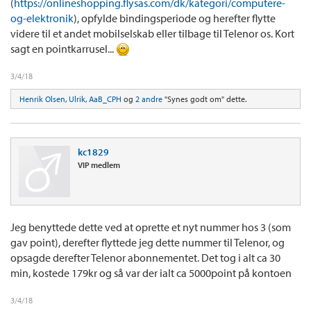
(
https://onlineshopping.flysas.com/dk/kategori/computere-
og-elektronik
), opfylde bindingsperiode og herefter flytte
videre til et andet mobilselskab eller tilbage til Telenor os. Kort
sagt en pointkarrusel...
3/4/18
Henrik Olsen
,
Ulrik
,
AaB_CPH
og
2 andre
"Synes godt om" dette.
kc1829
VIP medlem
Jeg benyttede dette ved at oprette et nyt nummer hos 3 (som
gav point), derefter flyttede jeg dette nummer til Telenor, og
opsagde derefter Telenor abonnementet. Det tog i alt ca 30
min, kostede 179kr og så var der ialt ca 5000point på kontoen
3/4/18