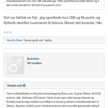
basisabonnement som hos CBB. Desuden gør 100kr oprettelse hos både Telenor og 3
det mindre attraktivt i forhold til pris/point-ratio.
Det var faktisk en fejl - jeg oprettede hos CBB og fik point, og
flyttede derefter nummeret til telenor. Mener det kostede 19kr
4/4/18
Henrik Olsen
"Synes godt om" dette.
jtraveler
VIP medlem
Oletjala said:
Flere mobilselskaber er tilknyttet onlineshopping.flysas.com, fx giver Telenor 3832 EB
point pr. køb. Dette gav 3832 point. Og for et par uger siden tog jeg chancen og
flyttede (med en dags mellemrum) både min kones og datters mobilabonnement til
Telenor. Resultat 2X3832 point ind på kontoen en halv time efter gennemført køb på