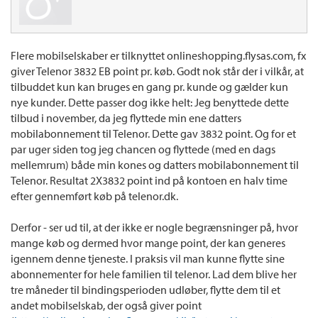
Flere mobilselskaber er tilknyttet onlineshopping.flysas.com, fx
giver Telenor 3832 EB point pr. køb. Godt nok står der i vilkår, at
tilbuddet kun kan bruges en gang pr. kunde og gælder kun
nye kunder. Dette passer dog ikke helt: Jeg benyttede dette
tilbud i november, da jeg flyttede min ene datters
mobilabonnement til Telenor. Dette gav 3832 point. Og for et
par uger siden tog jeg chancen og flyttede (med en dags
mellemrum) både min kones og datters mobilabonnement til
Telenor. Resultat 2X3832 point ind på kontoen en halv time
efter gennemført køb på telenor.dk.
Derfor - ser ud til, at der ikke er nogle begrænsninger på, hvor
mange køb og dermed hvor mange point, der kan generes
igennem denne tjeneste. I praksis vil man kunne flytte sine
abonnementer for hele familien til telenor. Lad dem blive her
tre måneder til bindingsperioden udløber, flytte dem til et
andet mobilselskab, der også giver point