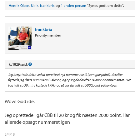
Henrik Olsen
,
Ulrik
,
frankbrix
og
1 anden person
"Synes godt om dette".
frankbrix
Priority member
kc1829 said:
Jeg benyttede dette ved at oprette et nyt nummer hos 3 (som gav point), derefter
flyttede jeg dette nummer til Telenor, og opsagde derefter Telenor abonnementet. Det
tog i alt ca 30 min, kostede 179kr og så var der ialt ca 5000point på kontoen
Wow! God idé.
Jeg oprettede i går CBB til 20 kr og fik næsten 2000 point. Har
allerede opsagt nummeret igen
3/4/18