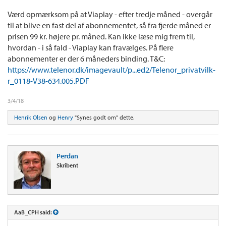
Værd opmærksom på at Viaplay - efter tredje måned - overgår
til at blive en fast del af abonnementet, så fra fjerde måned er
prisen 99 kr. højere pr. måned. Kan ikke læse mig frem til,
hvordan - i så fald - Viaplay kan fravælges. På flere
abonnementer er der 6 måneders binding. T&C:
https://www.telenor.dk/imagevault/p...ed2/Telenor_privatvilk-
r_0118-V38-634.005.PDF
3/4/18
Henrik Olsen
og
Henry
"Synes godt om" dette.
Perdan
Skribent
AaB_CPH said: