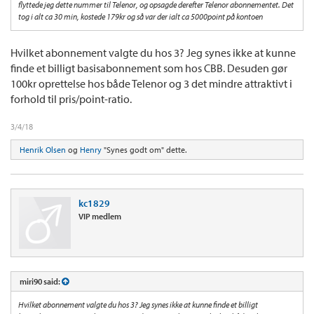
flyttede jeg dette nummer til Telenor, og opsagde derefter Telenor abonnementet. Det
tog i alt ca 30 min, kostede 179kr og så var der ialt ca 5000point på kontoen
Hvilket abonnement valgte du hos 3? Jeg synes ikke at kunne
finde et billigt basisabonnement som hos CBB. Desuden gør
100kr oprettelse hos både Telenor og 3 det mindre attraktivt i
forhold til pris/point-ratio.
3/4/18
Henrik Olsen
og
Henry
"Synes godt om" dette.
kc1829
VIP medlem
miri90 said:
Hvilket abonnement valgte du hos 3? Jeg synes ikke at kunne finde et billigt