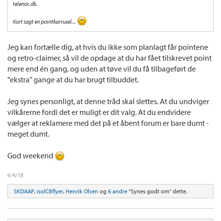
telenor.dk.
Kort sagt en pointkarrusel...
Jeg kan fortælle dig, at hvis du ikke som planlagt får pointene
og retro-claimer, så vil de opdage at du har fået tilskrevet point
mere end én gang, og uden at tøve vil du få tilbageført de
"ekstra" gange at du har brugt tilbuddet.
Jeg synes personligt, at denne tråd skal slettes. At du undviger
vilkårerne fordi det er muligt er dit valg. At du endvidere
vælger at reklamere med det på et åbent forum er bare dumt -
meget dumt.
God weekend
6/4/18
SKDAAP
,
isolCBflyer
,
Henrik Olsen
og
6 andre
"Synes godt om" dette.