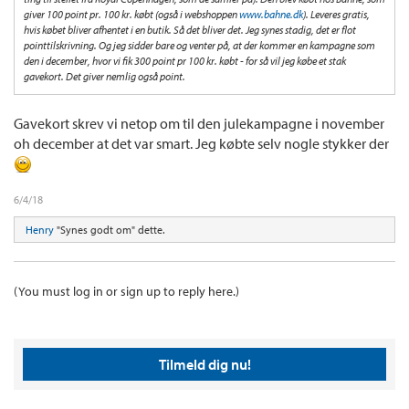
giver 100 point pr. 100 kr. købt (også i webshoppen
www.bahne.dk
). Leveres gratis,
hvis købet bliver afhentet i en butik. Så det bliver det. Jeg synes stadig, det er flot
pointtilskrivning. Og jeg sidder bare og venter på, at der kommer en kampagne som
den i december, hvor vi fik 300 point pr 100 kr. købt - for så vil jeg købe et stak
gavekort. Det giver nemlig også point.
Gavekort skrev vi netop om til den julekampagne i november
oh december at det var smart. Jeg købte selv nogle stykker der
6/4/18
Henry
"Synes godt om" dette.
(You must log in or sign up to reply here.)
Tilmeld dig nu!