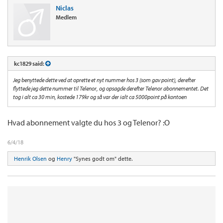
Niclas
Medlem
kc1829 said:
Jeg benyttede dette ved at oprette et nyt nummer hos 3 (som gav point), derefter
flyttede jeg dette nummer til Telenor, og opsagde derefter Telenor abonnementet. Det
tog i alt ca 30 min, kostede 179kr og så var der ialt ca 5000point på kontoen
Hvad abonnement valgte du hos 3 og Telenor? :O
6/4/18
Henrik Olsen
og
Henry
"Synes godt om" dette.