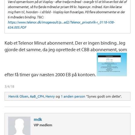
Værd opmærksom på at Viaplay - efter tredje måned - overgår til at blive en fast del af
abonnementet, så fra fjerde måned er prisen 99 kr. højere pr. måned. Kan ikke læse
mig frem til, hvordan - i så fald - Viaplay kan fravælges. På flere abonnementer er der
6 måneders binding. T&C:
https://www.telenor.dk/imagevault/p...ed2/Telenor_privatvilk-r_0118-V38-
634.005.PDF
Køb et Telenor Minut abonnement. Der er ingen binding. Jeg
gjorde det samme, da jeg oprettede et CBB abonnement, som
efter få timer gav næsten 2000 EB på kontoen.
3/4/18
Henrik Olsen
,
AaB_CPH
,
Henry
og
1 anden person
"Synes godt om dette".
mdk
VIP medlem