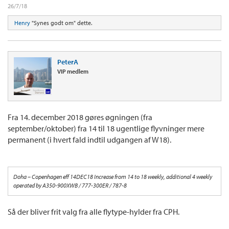
26/7/18
Henry
"Synes godt om" dette.
PeterA
VIP medlem
Fra 14. december 2018 gøres øgningen (fra
september/oktober) fra 14 til 18 ugentlige flyvninger mere
permanent (i hvert fald indtil udgangen af W18).
Doha – Copenhagen eff 14DEC18 Increase from 14 to 18 weekly, additional 4 weekly
operated by A350-900XWB / 777-300ER / 787-8
Så der bliver frit valg fra alle flytype-hylder fra CPH.