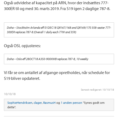
Også udvidelse af kapacitet på ARN, hvor der indsættes 777-
300ER til og med 30. marts 2019. Fra S19 igen 2 daglige 787-8.
Doha – Stockholm Arlanda eff 01DEC18 QR167/168 and QR169/170 358-seater 777-
300ER replaces 787-8 (Overall 1 daily each 77W and 359)
Også OSL opjusteres:
Doha – Oslo eff 28OCT18 A350-900XWB replaces 787-8, 10 weekly
Vi får se om antallet af afgange opretholdes, når schedule for
S19 bliver opdateret.
Senest redigeret:
10/10/18
10/10/18
SophieHendriksen
,
clager
,
RasmusH
og
1 anden person
"Synes godt om
dette".