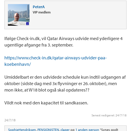
PeterA
VIP medlem
Ifølge Check-in.dk, vil Qatar Airways udvide med yderligere 4
ugentlige afgange fra 3. september.
https://www.check-in.dk/qatar-airways-udvider-paa-
koebenhavn/
Umiddelbart er den udvidede schedule kun indtil udgangen af
oktober (sidste dag med 3x flyvninger er 26. oktober), men
mon ikke, at W18 blot også skal opdateres??
Vildt nok med den kapacitet til sandkassen.
Senest redigeret:
24/7/18
24/7/18
SophieHendriksen
,
PENSIONISTEN
,
clager
og
1 anden person
"Synes godt