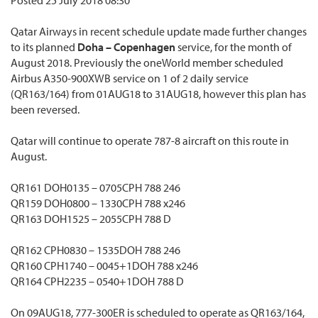
Qatar Airways in recent schedule update made further changes
to its planned
Doha – Copenhagen
service, for the month of
August 2018. Previously the oneWorld member scheduled
Airbus A350-900XWB service on 1 of 2 daily service
(QR163/164) from 01AUG18 to 31AUG18, however this plan has
been reversed.
Qatar will continue to operate 787-8 aircraft on this route in
August.
QR161 DOH0135 – 0705CPH 788 246
QR159 DOH0800 – 1330CPH 788 x246
QR163 DOH1525 – 2055CPH 788 D
QR162 CPH0830 – 1535DOH 788 246
QR160 CPH1740 – 0045+1DOH 788 x246
QR164 CPH2235 – 0540+1DOH 788 D
On 09AUG18, 777-300ER is scheduled to operate as QR163/164,