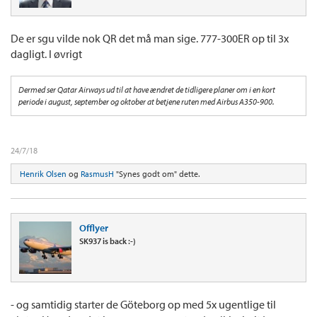
De er sgu vilde nok QR det må man sige. 777-300ER op til 3x
dagligt. I øvrigt
Dermed ser Qatar Airways ud til at have ændret de tidligere planer om i en kort
periode i august, september og oktober at betjene ruten med Airbus A350-900.
24/7/18
Henrik Olsen
og
RasmusH
"Synes godt om" dette.
Offlyer
SK937 is back :-)
- og samtidig starter de Göteborg op med 5x ugentlige til