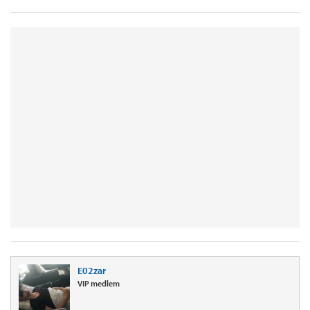
E02zar
VIP medlem