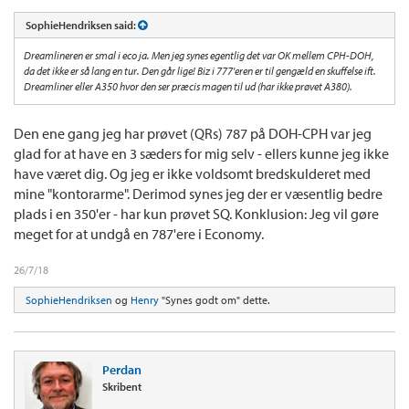
SophieHendriksen said:
Dreamlineren er smal i eco ja. Men jeg synes egentlig det var OK mellem CPH-DOH,
da det ikke er så lang en tur. Den går lige! Biz i 777'eren er til gengæld en skuffelse ift.
Dreamliner eller A350 hvor den ser præcis magen til ud (har ikke prøvet A380).
Den ene gang jeg har prøvet (QRs) 787 på DOH-CPH var jeg
glad for at have en 3 sæders for mig selv - ellers kunne jeg ikke
have været dig. Og jeg er ikke voldsomt bredskulderet med
mine "kontorarme". Derimod synes jeg der er væsentlig bedre
plads i en 350'er - har kun prøvet SQ. Konklusion: Jeg vil gøre
meget for at undgå en 787'ere i Economy.
26/7/18
SophieHendriksen
og
Henry
"Synes godt om" dette.
Perdan
Skribent