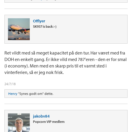
Offlyer
SK937 is back :-)
Ret vildt med så meget kapacitet på den tur. Har været med fra
DOH en enkelt gang. Er ikke vild med 787'eren - den er for smal
(i economy). Men med en skarp pris til et varmt sted i
vinterferien, så er jeg nok frisk.
24/7/18
Henry
"Synes godt om" dette.
jakobv84
Popcorn VIP medlem