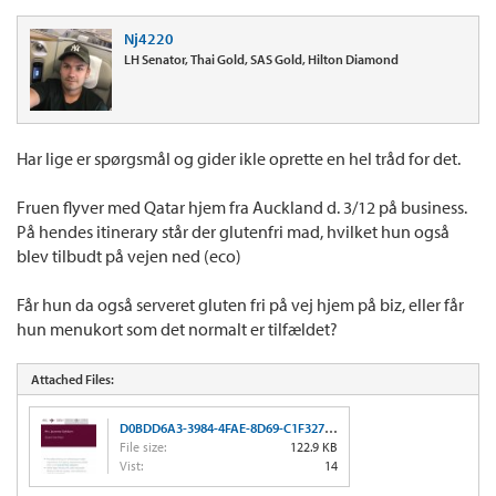
Nj4220
LH Senator, Thai Gold, SAS Gold, Hilton Diamond
Har lige er spørgsmål og gider ikle oprette en hel tråd for det.
Fruen flyver med Qatar hjem fra Auckland d. 3/12 på business.
På hendes itinerary står der glutenfri mad, hvilket hun også
blev tilbudt på vejen ned (eco)
Får hun da også serveret gluten fri på vej hjem på biz, eller får
hun menukort som det normalt er tilfældet?
Attached Files:
D0BDD6A3-3984-4FAE-8D69-C1F327E426AC.jpeg
File size:
122.9 KB
Vist:
14