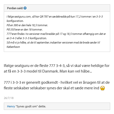
Perdan said:
I følge seatguru.com, så har QR 787 en sædebredde på kun 17,2 tommer i en 3-3-3
konfiguration.
På en 380 er den hele 18,5 tommer.
På 350'eren er den 18 tommer.
777'eren findes i to versioner med bredder på 17 og 18,5 tommer afhængig om det er
en 3-4-3 eller 3-3-3 konfiguration.
Så må vi jo håbe, at de til september.indsætter versionen med de brede sæder til
København
Ifølge seatguru er de fleste 777 3-4-3, så vi skal være heldige for
at få en 3-3-3 model til Danmark. Man kan vel håbe...
777 i 3-3-3 er generelt godkendt - hvilket vel er årsagen til at de
fleste selskaber selskaber synes der skal et sæde mere ind
26/7/18
Henry
"Synes godt om" dette.