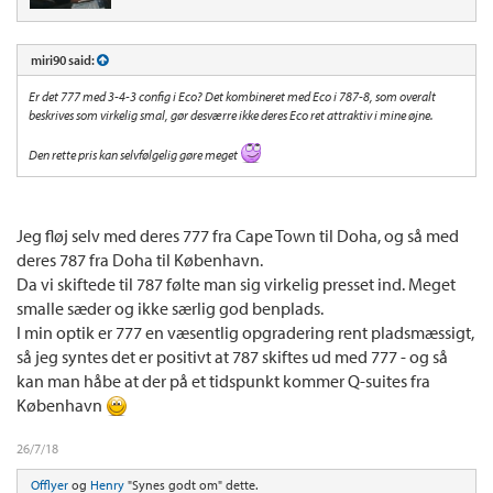
miri90 said:
Er det 777 med 3-4-3 config i Eco? Det kombineret med Eco i 787-8, som overalt
beskrives som virkelig smal, gør desværre ikke deres Eco ret attraktiv i mine øjne.
Den rette pris kan selvfølgelig gøre meget
Jeg fløj selv med deres 777 fra Cape Town til Doha, og så med
deres 787 fra Doha til København.
Da vi skiftede til 787 følte man sig virkelig presset ind. Meget
smalle sæder og ikke særlig god benplads.
I min optik er 777 en væsentlig opgradering rent pladsmæssigt,
så jeg syntes det er positivt at 787 skiftes ud med 777 - og så
kan man håbe at der på et tidspunkt kommer Q-suites fra
København
26/7/18
Offlyer
og
Henry
"Synes godt om" dette.