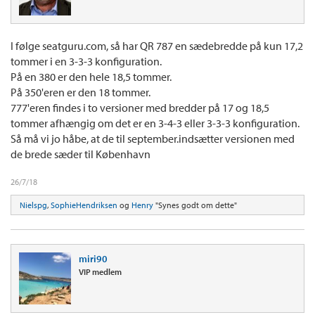
I følge seatguru.com, så har QR 787 en sædebredde på kun 17,2
tommer i en 3-3-3 konfiguration.
På en 380 er den hele 18,5 tommer.
På 350'eren er den 18 tommer.
777'eren findes i to versioner med bredder på 17 og 18,5
tommer afhængig om det er en 3-4-3 eller 3-3-3 konfiguration.
Så må vi jo håbe, at de til september.indsætter versionen med
de brede sæder til København
26/7/18
Nielspg
,
SophieHendriksen
og
Henry
"Synes godt om dette"
miri90
VIP medlem