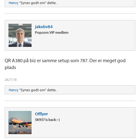
Henry
"Synes godt om" dette.
jakobv84
Popcorn VIP medlem
QR A380 på biz er samme setup som 787. Der er meget god
plads
26/7/18
Henry
"Synes godt om" dette.
Offlyer
SK937 is back :-)