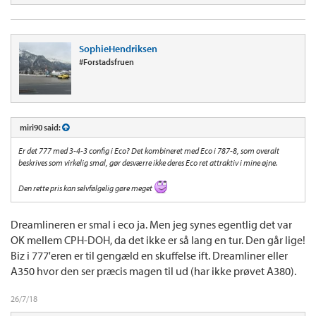
SophieHendriksen
#Forstadsfruen
miri90 said:
Er det 777 med 3-4-3 config i Eco? Det kombineret med Eco i 787-8, som overalt
beskrives som virkelig smal, gør desværre ikke deres Eco ret attraktiv i mine øjne.
Den rette pris kan selvfølgelig gøre meget
Dreamlineren er smal i eco ja. Men jeg synes egentlig det var
OK mellem CPH-DOH, da det ikke er så lang en tur. Den går lige!
Biz i 777'eren er til gengæld en skuffelse ift. Dreamliner eller
A350 hvor den ser præcis magen til ud (har ikke prøvet A380).
26/7/18