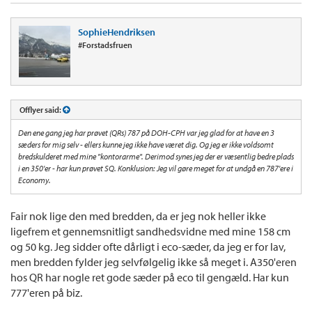
SophieHendriksen
#Forstadsfruen
Offlyer said:
Den ene gang jeg har prøvet (QRs) 787 på DOH-CPH var jeg glad for at have en 3
sæders for mig selv - ellers kunne jeg ikke have været dig. Og jeg er ikke voldsomt
bredskulderet med mine "kontorarme". Derimod synes jeg der er væsentlig bedre plads
i en 350'er - har kun prøvet SQ. Konklusion: Jeg vil gøre meget for at undgå en 787'ere i
Economy.
Fair nok lige den med bredden, da er jeg nok heller ikke
ligefrem et gennemsnitligt sandhedsvidne med mine 158 cm
og 50 kg. Jeg sidder ofte dårligt i eco-sæder, da jeg er for lav,
men bredden fylder jeg selvfølgelig ikke så meget i. A350'eren
hos QR har nogle ret gode sæder på eco til gengæld. Har kun
777'eren på biz.