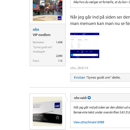
Ikke hvis du vælger at fortælle, at du bor 
Når jeg går ind på siden ser d
man menuen kan man nu se før
obs
VIP medlem
Beskeder:
1,458
"Synes godt om"
modtaget:
2,990
Point:
113
obs
,
28/6/16
Kristian
"Synes godt om" dette.
obs said:
Når jeg går ind på siden ser den sådan u
førnævnte tekst under overskriften SAS 
View attachment 6988