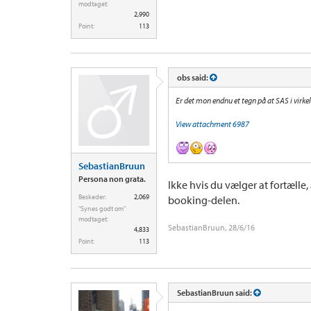
modtaget:
2,990
Point:
113
obs said:
Er det mon endnu et tegn på at SAS i virkel
View attachment 6987
SebastianBruun
Persona non grata.
Ikke hvis du vælger at fortælle,
Beskeder:
2,069
booking-delen.
"Synes godt om"
modtaget:
SebastianBruun
,
28/6/16
4,833
Point:
113
SebastianBruun said: