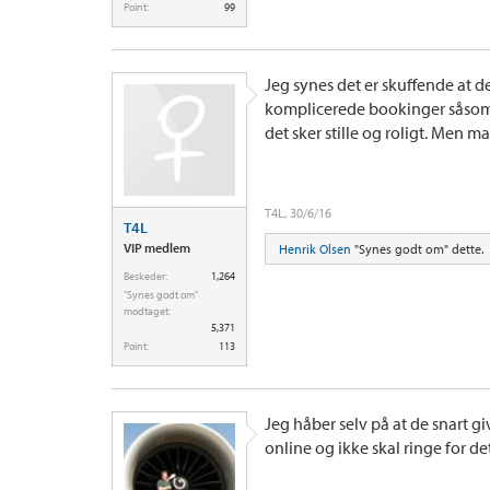
Point:
99
Jeg synes det er skuffende at d
komplicerede bookinger såsom m
det sker stille og roligt. Men ma
T4L
,
30/6/16
T4L
VIP medlem
Henrik Olsen
"Synes godt om" dette.
Beskeder:
1,264
"Synes godt om"
modtaget:
5,371
Point:
113
Jeg håber selv på at de snart g
online og ikke skal ringe for det