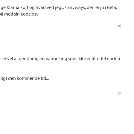
e Klarna kort og hvad ved jeg... - anyways, den er jo i Beta,
på med sin kode osv
#6
r vel at der stadig er mange ting som ikke er tilrettet endnu
roligt den kommende tid...
#7