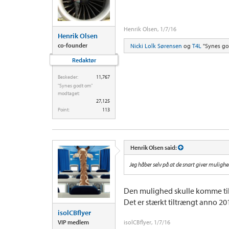
Henrik Olsen
,
1/7/16
Henrik Olsen
co-founder
Nicki Lolk Sørensen
og
T4L
"Synes go
Redaktør
Beskeder:
11,767
"Synes godt om"
modtaget:
27,125
Point:
113
Henrik Olsen said:
Jeg håber selv på at de snart giver mulighe
Den mulighed skulle komme til e
Det er stærkt tiltrængt anno 20
isolCBflyer
VIP medlem
isolCBflyer
,
1/7/16