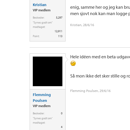
Kristian
enig, samme her og jeg kan brug
VIP medlem
men sjovt nok kan man logge 
Beskeder:
5,297
"Synes godt om"
Kristian
,
28/6/16
modtaget:
12,911
Point:
113
Hele idéen med en beta udgave e
Så mon ikke det sker stille og 
Flemming Poulsen
,
29/6/16
Flemming
Poulsen
VIP medlem
Beskeder:
0
"Synes godt om"
modtaget:
4