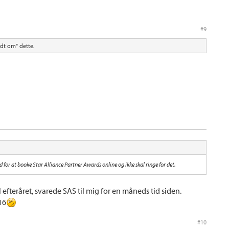
#9
dt om" dette.
d for at booke Star Alliance Partner Awards online og ikke skal ringe for det.
fteråret, svarede SAS til mig for en måneds tid siden.
16
#10