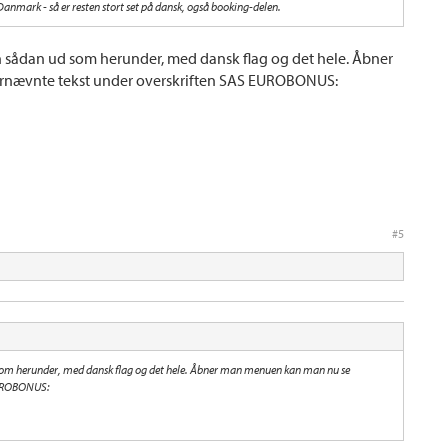
i Danmark - så er resten stort set på dansk, også booking-delen.
en sådan ud som herunder, med dansk flag og det hele. Åbner
nævnte tekst under overskriften SAS EUROBONUS:
#5
d som herunder, med dansk flag og det hele. Åbner man menuen kan man nu se
EUROBONUS: