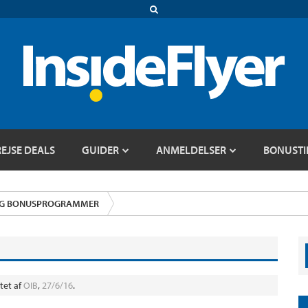
REJSE DEALS
GUIDER
ANMELDELSER
BONUSTI
OG BONUSPROGRAMMER
ttet af
OIB
,
27/6/16
.