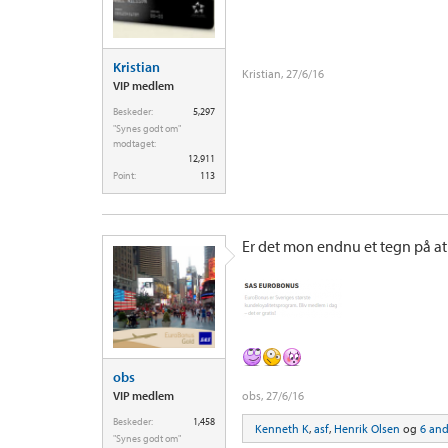
Kristian
Kristian
,
27/6/16
VIP medlem
Beskeder:
5,297
"Synes godt om"
modtaget:
12,911
Point:
113
Er det mon endnu et tegn på at 
obs
VIP medlem
obs
,
27/6/16
Beskeder:
1,458
Kenneth K
,
asf
,
Henrik Olsen
og
6 and
"Synes godt om"