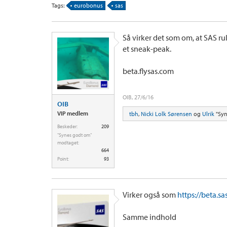
Tags:
eurobonus
sas
Så virker det som om, at SAS rul
et sneak-peak.
beta.flysas.com
OIB
,
27/6/16
OIB
VIP medlem
tbh
,
Nicki Lolk Sørensen
og
Ulrik
"Syn
Beskeder:
209
"Synes godt om"
modtaget:
664
Point:
93
Virker også som
https://beta.sa
Samme indhold