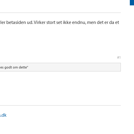
ler betasiden ud. Virker stort set ikke endnu, men det er da et
#1
es godt om dette"
s.dk