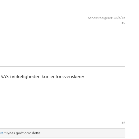
Senest redigeret:
28/6/16
#2
SAS i virkeligheden kun er for svenskere:
#3
re
"Synes godt om" dette.