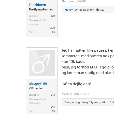
Thorbjoern
,
4/6/18
Thorbjoern
The flying German
Henry
"Synes godt om" dette.
Beskeder:
620
"Synes godt om"
modtaget:
1,870
Point:
93
Jeg har haft en lille pause på
sommeren, med næsten nok poin
kun 15k basis.
Men, jeg forstod at CPH gold 
og kører man stadig med plasti
niceguy1001
Ha' en dejlig dag!
VIP medlem
niceguy1001
,
11/6/18
Beskeder:
218
"Synes godt om"
Beaglen
og
Henry
"Synes godt om" de
modtaget:
643
Point:
93