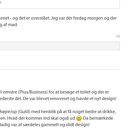
?
kenet - og det er overstået. Jeg var dér fredag morgen og der
g af mad.
#9
il venstre (Plus/Business) for at besøge et toilet og der er
ederste del. De var blevet renoveret og havde et nyt design!
il højre/op (Guld) med henblik på at få noget bedre at drikke,
agen. Hvad der kommer ind skal også ud
Da bemærkede
 stadig var af særdeles gammelt og slidt design!