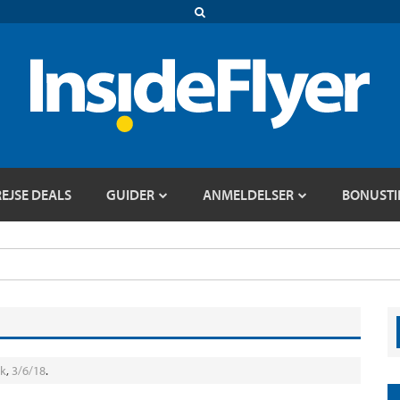
REJSE DEALS
GUIDER
ANMELDELSER
BONUSTI
ik
,
3/6/18
.