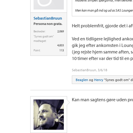
Måske et simpelt spørgsmål, men behovet h
Men kan man gå ind og ud as SAS Loungen
SebastianBruun
Persona non grata.
Helt problemfrit, gjorde det i af
Beskeder:
2,069
"Synes godt om"
Ved en tidligere lejlighed ank
modtaget:
gik jeg efter ankomsten i Loun
4,833
Point:
113
(jeg rejste hjem samme aften, 
10 timer efter var der tid til e
SebastianBruun
,
3/6/18
Beaglen
og
Henry
"Synes godt om" de
Kan man sagtens gøre uden p