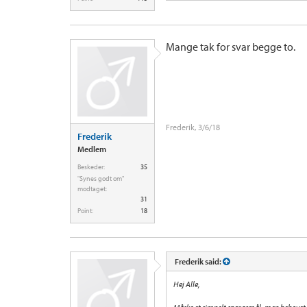
Mange tak for svar begge to.
Frederik
,
3/6/18
Frederik
Medlem
Beskeder:
35
"Synes godt om"
modtaget:
31
Point:
18
Frederik said:
Hej Alle,