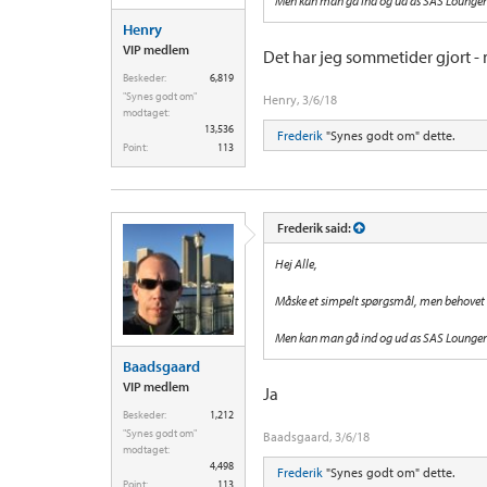
Men kan man gå ind og ud as SAS Loungen
Henry
VIP medlem
Det har jeg sommetider gjort -
Beskeder:
6,819
"Synes godt om"
Henry
,
3/6/18
modtaget:
13,536
Frederik
"Synes godt om" dette.
Point:
113
Frederik said:
Hej Alle,
Måske et simpelt spørgsmål, men behovet h
Men kan man gå ind og ud as SAS Loungen
Baadsgaard
VIP medlem
Ja
Beskeder:
1,212
"Synes godt om"
Baadsgaard
,
3/6/18
modtaget:
4,498
Frederik
"Synes godt om" dette.
Point:
113