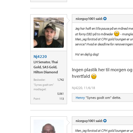
niceguy1001 said:
Jeg har haft en lille pause på en måned m
at forny EBD på to måneder
- mangler
Men, jeg forstod at CPH gold loungen er 
service? Hvad er deadline for renoveringen
Ha' en dejlig dag!
Nj4220
LH Senator, Thai
Gold, SAS Gold,
Ingen plastik her til morgen o
Hilton Diamond
hvertfald
Beskeder:
1,742
"Synes godt om"
Nj4220
,
11/6/18
modtaget:
5,061
Henry
"Synes godt om" dette.
Point:
113
niceguy1001 said:
Men, jeg forstod at CPH gold loungen er 