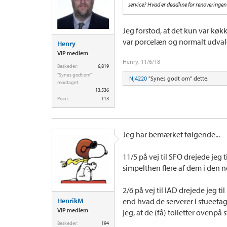
service? Hvad er deadline for renoveringen
Jeg forstod, at det kun var køk
var porcelæn og normalt udval
Henry
VIP medlem
Henry
,
11/6/18
Beskeder:
6,819
"Synes godt om"
Nj4220
"Synes godt om" dette.
modtaget:
13,536
Point:
113
Jeg har bemærket følgende...
11/5 på vej til SFO drejede jeg t
simpelthen flere af dem i den n
2/6 på vej til IAD drejede jeg t
HenrikM
end hvad de serverer i stueet
VIP medlem
jeg, at de (få) toiletter ovenpå
Beskeder:
194