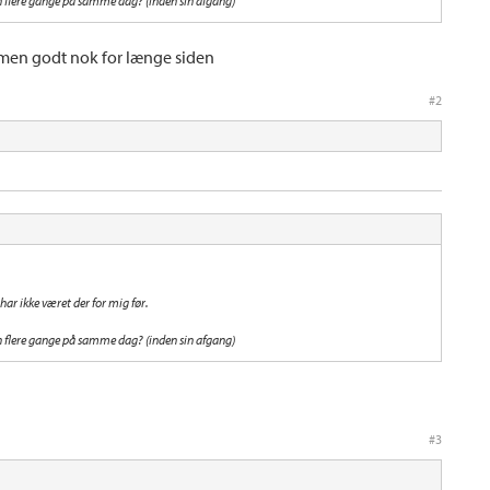
 flere gange på samme dag? (inden sin afgang)
 men godt nok for længe siden
#2
ar ikke været der for mig før.
 flere gange på samme dag? (inden sin afgang)
#3