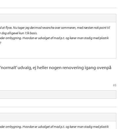
ed at flyve. Nu tager jeg derimod revanche over sommeren, med næsten nok point til
 dog alligevel kun 15k basis.
under ombygning. Hvordan er udvalget af mad p.t. og kører man stadig med plastik
?
g ‘normalt’ udvalg, ej heller nogen renovering igang ovenpå
#8
under ombygning. Hvordan er udvalget af mad p.t. og kører man stadig med plastik