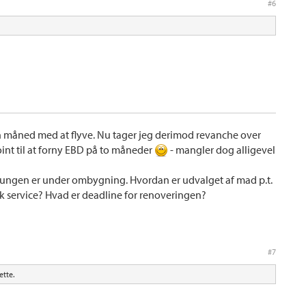
#6
 en måned med at flyve. Nu tager jeg derimod revanche over
t til at forny EBD på to måneder
- mangler dog alligevel
loungen er under ombygning. Hvordan er udvalget af mad p.t.
k service? Hvad er deadline for renoveringen?
#7
tte.