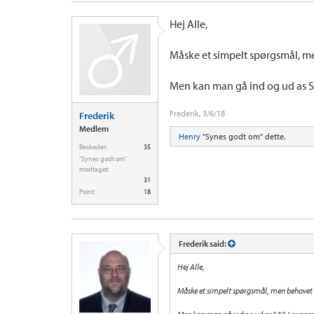
Hej Alle,
Måske et simpelt spørgsmål, me
Men kan man gå ind og ud as 
Frederik
,
3/6/18
Frederik
Medlem
Henry
"Synes godt om" dette.
Beskeder:
35
"Synes godt om"
modtaget:
31
Point:
18
Frederik said:
Hej Alle,
Måske et simpelt spørgsmål, men behovet h