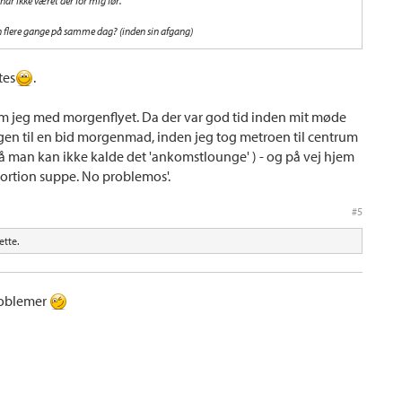
ar ikke været der for mig før.
 flere gange på samme dag? (inden sin afgang)
tes
.
om jeg med morgenflyet. Da der var god tid inden mit møde
gen til en bid morgenmad, inden jeg tog metroen til centrum
så man kan ikke kalde det 'ankomstlounge' ) - og på vej hjem
n portion suppe. No problemos'.
#5
tte.
roblemer