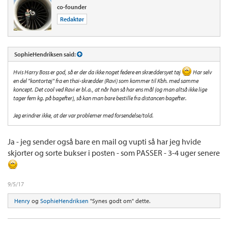
co-founder
Redaktør
SophieHendriksen said:
Hvis Harry Boss er god, så er der da ikke noget federe en skræddersyet tøj
Har selv
en del "kontortøj" fra en thai-skrædder (Ravi) som kommer til Kbh. med samme
koncept. Det cool ved Ravi er bl.a., at når han så har ens mål (og man altså ikke lige
tager fem kg. på bagefter), så kan man bare bestille fra distancen bagefter.
Jeg erindrer ikke, at der var problemer med forsendelse/told.
Ja - jeg sender også bare en mail og vupti så har jeg hvide
skjorter og sorte bukser i posten - som PASSER - 3-4 uger senere
9/5/17
Henry
og
SophieHendriksen
"Synes godt om" dette.