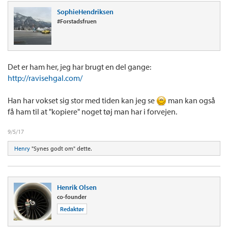
SophieHendriksen
#Forstadsfruen
Det er ham her, jeg har brugt en del gange:
http://ravisehgal.com/
Han har vokset sig stor med tiden kan jeg se
man kan også
få ham til at "kopiere" noget tøj man har i forvejen.
9/5/17
Henry
"Synes godt om" dette.
Henrik Olsen
co-founder
Redaktør