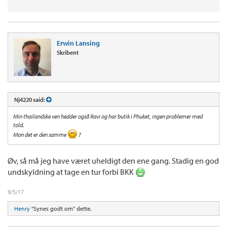
Erwin Lansing
Skribent
Nj4220 said:
Min thailandske ven hedder også Ravi og har butik i Phuket, ingen problemer med
told.
Mon det er den samme
?
Øv, så må jeg have været uheldigt den ene gang. Stadig en god
undskyldning at tage en tur forbi BKK
9/5/17
Henry
"Synes godt om" dette.