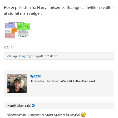
Her er prislisten fra Harry - priserne afhænger af hvilken kvalitet
af stoffet man vælger:
9/5/17
obs
og
Henry
"Synes godt om" dette.
Nj4220
LH Senator, Thai Gold, SAS Gold, Hilton Diamond
Henrik Olsen said:
Ikke den samme - Harry Boss er navnet og han er fra Bangkok