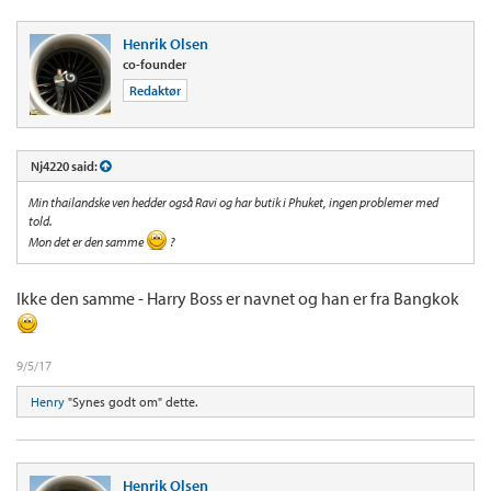
Henrik Olsen
co-founder
Redaktør
Nj4220 said:
Min thailandske ven hedder også Ravi og har butik i Phuket, ingen problemer med
told.
Mon det er den samme
?
Ikke den samme - Harry Boss er navnet og han er fra Bangkok
9/5/17
Henry
"Synes godt om" dette.
Henrik Olsen