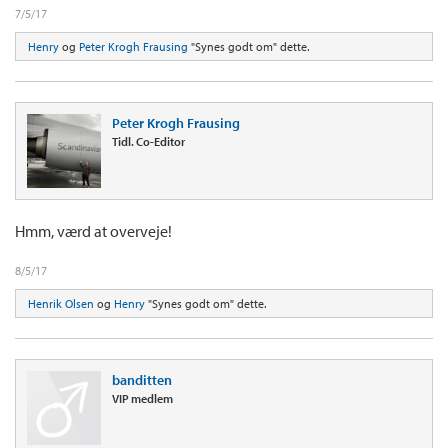
7/5/17
Henry
og
Peter Krogh Frausing
"Synes godt om" dette.
Peter Krogh Frausing
Tidl. Co-Editor
Hmm, værd at overveje!
8/5/17
Henrik Olsen
og
Henry
"Synes godt om" dette.
banditten
VIP medlem