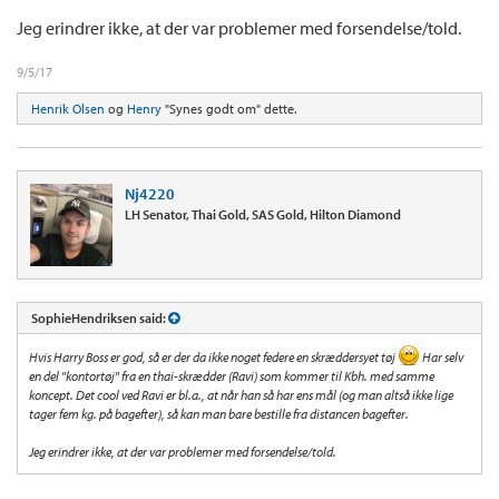
Jeg erindrer ikke, at der var problemer med forsendelse/told.
9/5/17
Henrik Olsen
og
Henry
"Synes godt om" dette.
Nj4220
LH Senator, Thai Gold, SAS Gold, Hilton Diamond
SophieHendriksen said:
Hvis Harry Boss er god, så er der da ikke noget federe en skræddersyet tøj
Har selv
en del "kontortøj" fra en thai-skrædder (Ravi) som kommer til Kbh. med samme
koncept. Det cool ved Ravi er bl.a., at når han så har ens mål (og man altså ikke lige
tager fem kg. på bagefter), så kan man bare bestille fra distancen bagefter.
Jeg erindrer ikke, at der var problemer med forsendelse/told.