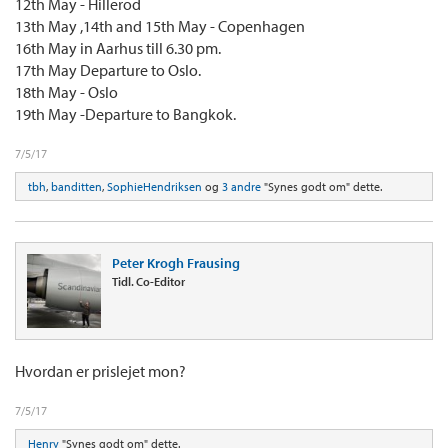
12th May - Hillerod
13th May ,14th and 15th May - Copenhagen
16th May in Aarhus till 6.30 pm.
17th May Departure to Oslo.
18th May - Oslo
19th May -Departure to Bangkok.
7/5/17
tbh
,
banditten
,
SophieHendriksen
og
3 andre
"Synes godt om" dette.
Peter Krogh Frausing
Tidl. Co-Editor
Hvordan er prislejet mon?
7/5/17
Henry
"Synes godt om" dette.