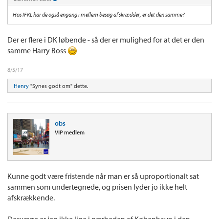
Hos IFKL har de også engang i mellem besøg af skrædder, er det den samme?
Der er flere i DK løbende - så der er mulighed for at det er den
samme Harry Boss
8/5/17
Henry
"Synes godt om" dette.
obs
VIP medlem
Kunne godt være fristende når man er så uproportionalt sat
sammen som undertegnede, og prisen lyder jo ikke helt
afskrækkende.
Desværre er jeg ikke lige i nærheden af København i den