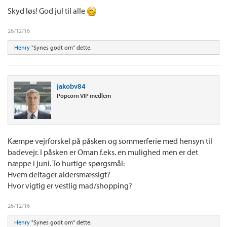
Skyd løs! God jul til alle
26/12/16
Henry
"Synes godt om" dette.
jakobv84
Popcorn VIP medlem
Kæmpe vejrforskel på påsken og sommerferie med hensyn til
badevejr. I påsken er Oman f.eks. en mulighed men er det
næppe i juni. To hurtige spørgsmål:
Hvem deltager aldersmæssigt?
Hvor vigtig er vestlig mad/shopping?
26/12/16
Henry
"Synes godt om" dette.