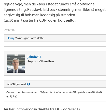
rigtige veje, men de kører i stedet rundt i små golfvogne
lignende ting. Ret sjovt, laid back stemning, men ikke så meget
at give sig til hvis man keder sig på stranden.
Ca. 50 min taxa tur fra CUN, og en kort sejltur.
29/12/16
Henry
"Synes godt om" dette.
jakobv84
Popcorn VIP medlem
isolCBflyer said:
Cancun mm. kan anbefales. LH flyver dertil, alternativt via US og videre med United i
en 737 el.
Air Berlin flyver også direkte fra DUS og/eller TXL.