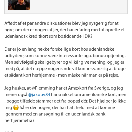
Affødt af et par andre diskussioner blev jeg nysgerrig for at
høre, om der er nogen af jer, der har erfaring med at oprette et
udenlandsk kreditkort som bosiddende i DK?
Der er jo en lang række forskellige kort hos udenlandske
udbydere, som kunne være interessante pga. bonusoptjening.
Men selvfølgelig skal gebyrer og vilkår give mening, og jeg er
med på, at det næppe nogensinde vil kunne svare sig at bruge
et sådant kort herhjemme - men måske når man er på rejse.
Jeg husker, at @Flemming har et Amexkort fra Sverige, og jeg
mener også
@jakobv84
har snakket om amerikanske kort, men
i begge tilfælde stammer det fra bopæl dér. Det hjælper jo ikke
mig
Så er der nogen, der har haft held med at komme
igennem med en ansøgning til en udenlandsk bank
herhjemmefra?
7/8/15