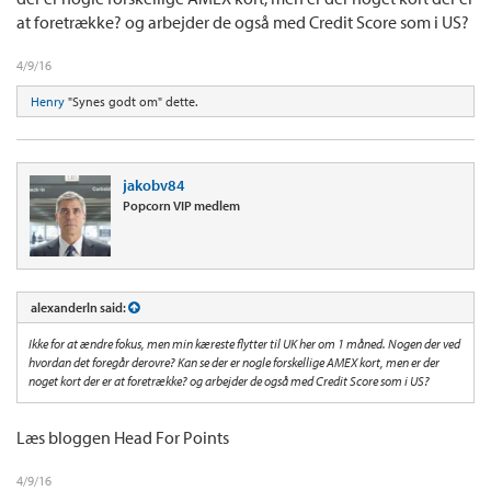
at foretrække? og arbejder de også med Credit Score som i US?
4/9/16
Henry
"Synes godt om" dette.
jakobv84
Popcorn VIP medlem
alexanderln said:
Ikke for at ændre fokus, men min kæreste flytter til UK her om 1 måned. Nogen der ved
hvordan det foregår derovre? Kan se der er nogle forskellige AMEX kort, men er der
noget kort der er at foretrække? og arbejder de også med Credit Score som i US?
Læs bloggen Head For Points
4/9/16