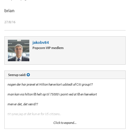
brian
27/8/16
jakobv84
Popcorn VIP medlem
Seerup said:
nogen der har prøvet et Hilton hæve kort udstedt af Citi group??
man kan via hilton få helt op til 75000 i point ved at få en hævekort
men er det, det værd??
tit synes jeg at det kun er for US citizens..
Click to expand...
brian