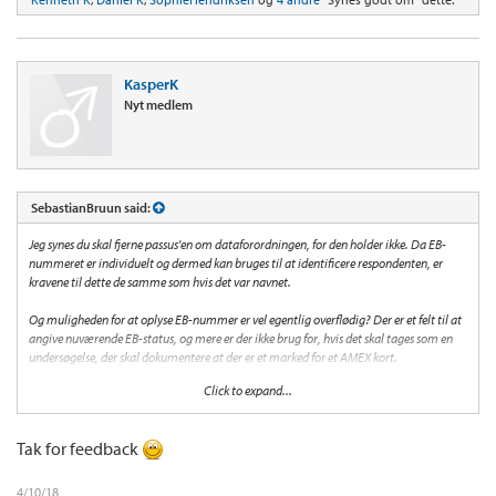
KasperK
Nyt medlem
SebastianBruun said:
Jeg synes du skal fjerne passus'en om dataforordningen, for den holder ikke. Da EB-
nummeret er individuelt og dermed kan bruges til at identificere respondenten, er
kravene til dette de samme som hvis det var navnet.
Og muligheden for at oplyse EB-nummer er vel egentlig overflødig? Der er et felt til at
angive nuværende EB-status, og mere er der ikke brug for, hvis det skal tages som en
undersøgelse, der skal dokumentere at der er et marked for et AMEX kort.
Hvis SAS er interesseret i det enkelte medlems holdning, må de spørge dem direkte.
Click to expand...
Til gengæld kunne en mulighed for at angive forventet brug af kortet være interessant.
Indkomsten er ligegyldig (for kortudsteder), hvis kortet ikke bliver brugt særlig meget -
Tak for feedback
det er brugen der skal finansiere produktet.
4/10/18
..bare et par råd fra en der har arbejdet med brugerundersøgelser i mange år.