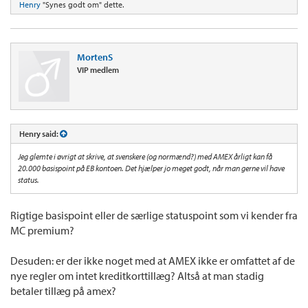
Henry
"Synes godt om" dette.
MortenS
VIP medlem
Henry said:
Jeg glemte i øvrigt at skrive, at svenskere (og normænd?) med AMEX årligt kan få
20.000 basispoint på EB kontoen. Det hjælper jo meget godt, når man gerne vil have
status.
Rigtige basispoint eller de særlige statuspoint som vi kender fra
MC premium?
Desuden: er der ikke noget med at AMEX ikke er omfattet af de
nye regler om intet kreditkorttillæg? Altså at man stadig
betaler tillæg på amex?