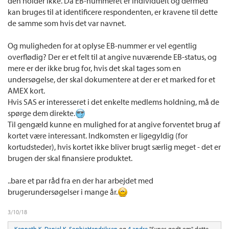
den holder ikke. Da EB-nummeret er individuelt og dermed
kan bruges til at identificere respondenten, er kravene til dette
de samme som hvis det var navnet.
Og muligheden for at oplyse EB-nummer er vel egentlig
overflødig? Der er et felt til at angive nuværende EB-status, og
mere er der ikke brug for, hvis det skal tages som en
undersøgelse, der skal dokumentere at der er et marked for et
AMEX kort.
Hvis SAS er interesseret i det enkelte medlems holdning, må de
spørge dem direkte.
Til gengæld kunne en mulighed for at angive forventet brug af
kortet være interessant. Indkomsten er ligegyldig (for
kortudsteder), hvis kortet ikke bliver brugt særlig meget - det er
brugen der skal finansiere produktet.
..bare et par råd fra en der har arbejdet med
brugerundersøgelser i mange år.
3/10/18
Kenneth K
,
Daniel K
,
SophieHendriksen
og
4 andre
"Synes godt om" dette.