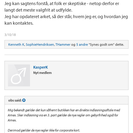
Jeg kan sagtens forstå, at folk er skeptiske - netop derfor er
langt det meste valgfrit at udfylde.
Jeg har opdateret arket, så der står, hvem jeg er, og hvordan jeg
kan kontaktes.
3/10/18
Kenneth K
,
SophieHendriksen
,
THammer
og
5 andre
"Synes godt om" dette.
KasperK
Nyt medlem
obs said:
Mig bekendt gælder det kun såfremt butikken har en direkte indløsningsaftale med
Amex. Sker indløsning via en 3. part gælder de nye regler om gebyrfrihed også for
Amex.
Derimod gælder de nye regler ikke for corporate kort.