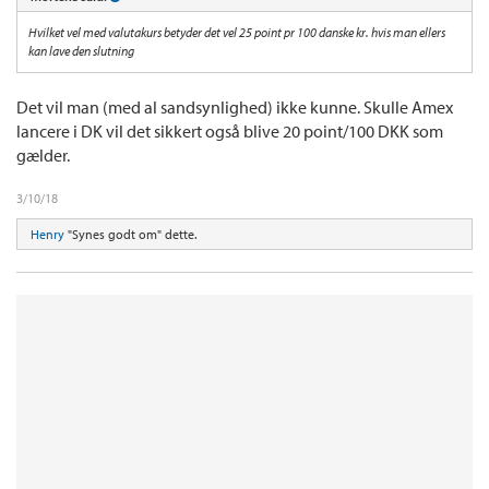
Hvilket vel med valutakurs betyder det vel 25 point pr 100 danske kr. hvis man ellers
kan lave den slutning
Det vil man (med al sandsynlighed) ikke kunne. Skulle Amex
lancere i DK vil det sikkert også blive 20 point/100 DKK som
gælder.
3/10/18
Henry
"Synes godt om" dette.