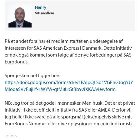
Henry
VIP medlem
På et andet fora har et medlem startet en undersøgelse af
interessen for SAS American Express i Danmark. Dette initiativ
er nok også kommet som følge af de nye forbedringer på SAS
EuroBonus.
Spørgeskemaet ligger her:
https://docs.google.com/forms/d/e/1FAIpQLSd1VGEnGJogYJY
MloqaSV7E8jHf-1WYW-qtM8l2GtRb92iXKA/viewform
NB: Jeg tror på det gode i mennesker. Men husk: Det er et privat
initiativ - ikke et officielt initiativ fra SAS eller AMEX. Derfor vil
jeg heller ikke svare på alle spørgsmål (eksempelvis skrive mit
EuroBonus Nummer eller give oplysninger om min indkomst)
3/10/18