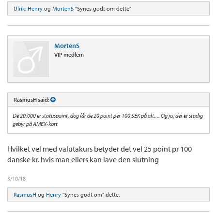
Ulrik
,
Henry
og
MortenS
"Synes godt om dette"
MortenS
VIP medlem
RasmusH said:
De 20.000 er statuspoint, dog får de 20 point per 100 SEK på alt.... Og ja, der er stadig
gebyr på AMEX-kort
Hvilket vel med valutakurs betyder det vel 25 point pr 100
danske kr. hvis man ellers kan lave den slutning
3/10/18
RasmusH
og
Henry
"Synes godt om" dette.