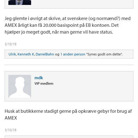
Jeg glemte i øvrigt at skrive, at svenskere (og normænd?) med
AMEX årligt kan få 20.000 basispoint på EB kontoen. Det
hjælper jo meget godt, når man gerne vil have status.
3/10/18
Ulrik
,
Kenneth K
,
DanielBahn
og
1 anden person
"Synes godt om dette".
mdk
VIP medlem
Husk at butikkerne stadigt gerne på opkræve gebyr for brug af
AMEX
3/10/18