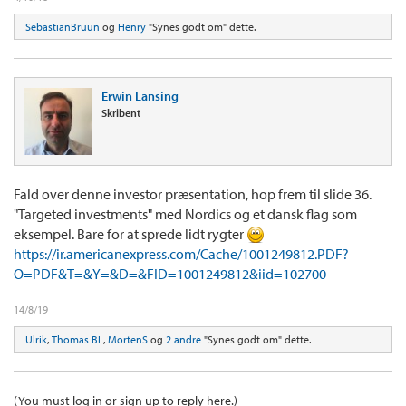
SebastianBruun
og
Henry
"Synes godt om" dette.
Erwin Lansing
Skribent
Fald over denne investor præsentation, hop frem til slide 36.
"Targeted investments" med Nordics og et dansk flag som
eksempel. Bare for at sprede lidt rygter
https://ir.americanexpress.com/Cache/1001249812.PDF?
O=PDF&T=&Y=&D=&FID=1001249812&iid=102700
14/8/19
Ulrik
,
Thomas BL
,
MortenS
og
2 andre
"Synes godt om" dette.
(You must log in or sign up to reply here.)