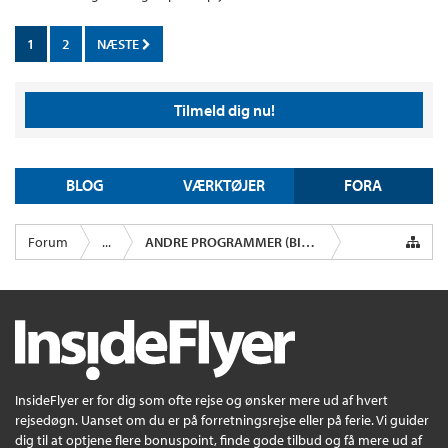
1
2
NÆSTE
Tilmeld dig nu!
BLOG
VÆRKTØJER
FORA
Forum
...
ANDRE PROGRAMMER (BIL, KREDITKORT M.M.)
InsideFlyer er for dig som ofte rejse og ønsker mere ud af hvert
rejsedøgn. Uanset om du er på forretningsrejse eller på ferie. Vi guider
dig til at optjene flere bonuspoint, finde gode tilbud og få mere ud af