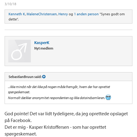
3/10/18
Kenneth K
,
MaleneChristensen
,
Henry
og
1 anden person
"Synes godt om
dette".
KasperK
Nyt medlem
SebastianBruun said:
..ikke mindst når det ikke på nogen måde fremgår, hvem der har oprettet
spørgeskemaet.
Normalt dækker anonymitet respondenten og ikke dataindsamleren.
God pointe! Det var lidt tydeligere, da jeg oprettede opslaget
på Facebook.
Det er mig - Kasper Kristoffersen - som har oprettet
spørgeskemaet.