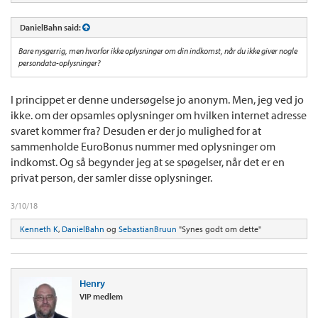
DanielBahn said:
Bare nysgerrig, men hvorfor ikke oplysninger om din indkomst, når du ikke giver nogle
persondata-oplysninger?
I princippet er denne undersøgelse jo anonym. Men, jeg ved jo
ikke. om der opsamles oplysninger om hvilken internet adresse
svaret kommer fra? Desuden er der jo mulighed for at
sammenholde EuroBonus nummer med oplysninger om
indkomst. Og så begynder jeg at se spøgelser, når det er en
privat person, der samler disse oplysninger.
3/10/18
Kenneth K
,
DanielBahn
og
SebastianBruun
"Synes godt om dette"
Henry
VIP medlem