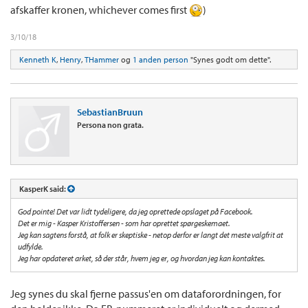
afskaffer kronen, whichever comes first
)
3/10/18
Kenneth K
,
Henry
,
THammer
og
1 anden person
"Synes godt om dette".
SebastianBruun
Persona non grata.
KasperK said:
God pointe! Det var lidt tydeligere, da jeg oprettede opslaget på Facebook.
Det er mig - Kasper Kristoffersen - som har oprettet spørgeskemaet.
Jeg kan sagtens forstå, at folk er skeptiske - netop derfor er langt det meste valgfrit at
udfylde.
Jeg har opdateret arket, så der står, hvem jeg er, og hvordan jeg kan kontaktes.
Jeg synes du skal fjerne passus'en om dataforordningen, for