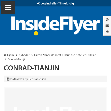
Log ind eller Tilmeld dig
Hjem
Nyheder
Hilton åbner de mest luksuriøse hoteller i 100 år
Conrad-Tianjin
CONRAD-TIANJIN
29/07/2019
by
Per Danielsen