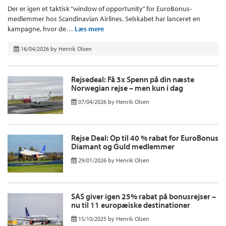
Der er igen et taktisk “window of opportunity” for EuroBonus-
medlemmer hos Scandinavian Airlines. Selskabet har lanceret en
kampagne, hvor de…
Læs mere
16/04/2026
by
Henrik Olsen
Rejsedeal: Få 3x Spenn på din næste
Norwegian rejse – men kun i dag
07/04/2026
by
Henrik Olsen
Rejse Deal: Op til 40 % rabat for EuroBonus
Diamant og Guld medlemmer
29/01/2026
by
Henrik Olsen
SAS giver igen 25% rabat på bonusrejser –
nu til 11 europæiske destinationer
15/10/2025
by
Henrik Olsen