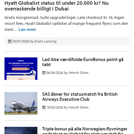
Hyatt Globalist status til under 20.000 kr? Nu
overraskende billigt i Dubai
Gratis morgenmad. Suite opgraderinger. Late checkout kl. 16. Ingen
resort fees. Hyatt Globalist opfattes af mange frequent flyers som den
mest…
Læs mere
20/07/2026
by
Erwin Lansing
Lad ikke værdifulde EuroBonus point gå
tabt
06/06/2026
by
Henrik Olsen
SAS åbner for statusmatch fra British
Airways Executive Club
18/03/2026
by
Henrik Olsen
Triple bonus på alle Norwegian-flyvninger
og fortsat mulighed for statusmatch fra