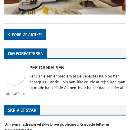
FORRIGE ARTIKEL
OM FORFATTEREN
PER DANIELSEN
Per Danielsen er medlem af De Berejstes Klub og har
besøgt 119 lande. Hvis han ikke er ude at rejse, kan man
tit møde ham i Café Globen, hvor han er daglig leder af
rejsecaféen.
SKRIV ET SVAR
Din e-mailadresse vil ikke blive publiceret.
Krævede felter er
markeret med
*