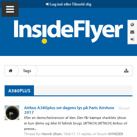
Log ind eller Tilmeld dig
Tags
A380PLUS
Airbus A380plus ser dagens lys på Paris Airshow
Thread
2017
Eller en demo/testversion af den. Den får kæmpe sharklets (disse
er kun demo og ikke til faktisk brug). [ATTACH] [ATTACH] Airbus vil
presse...
Thread by:
Henrik Olsen
,
19/6/17
, 11 replies, in forum:
NYHEDER