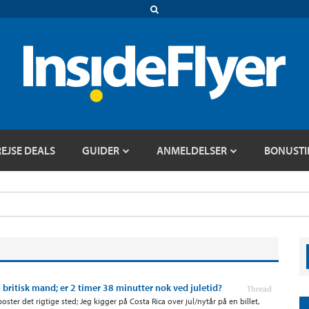
REJSE DEALS
GUIDER
ANMELDELSER
BONUSTI
britisk mand; er 2 timer 38 minutter nok ved juletid?
Thread
oster det rigtige sted; Jeg kigger på Costa Rica over jul/nytår på en billet,