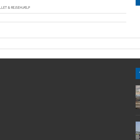
LET & REJSEHJÆLP