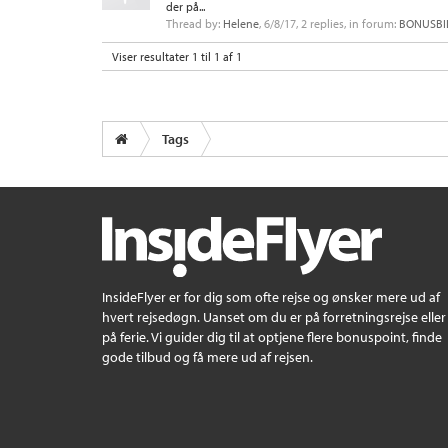
der på...
Thread by:
Helene
,
6/8/17
, 2 replies, in forum:
BONUSBIL
Viser resultater 1 til 1 af 1
Tags
InsideFlyer er for dig som ofte rejse og ønsker mere ud af
hvert rejsedøgn. Uanset om du er på forretningsrejse eller
på ferie. Vi guider dig til at optjene flere bonuspoint, finde
gode tilbud og få mere ud af rejsen.