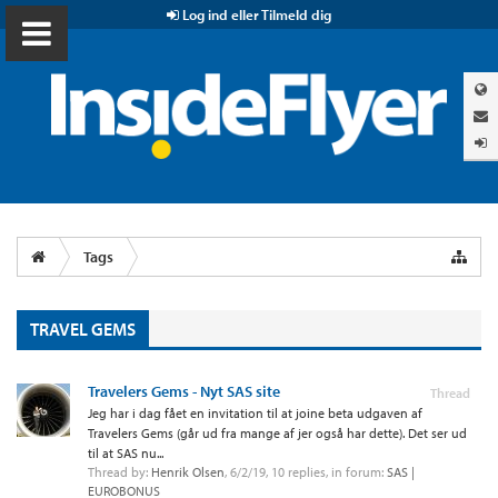
Log ind eller Tilmeld dig
Tags
TRAVEL GEMS
Travelers Gems - Nyt SAS site
Thread
Jeg har i dag fået en invitation til at joine beta udgaven af
Travelers Gems (går ud fra mange af jer også har dette). Det ser ud
til at SAS nu...
Thread by:
Henrik Olsen
,
6/2/19
, 10 replies, in forum:
SAS |
EUROBONUS