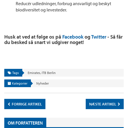
Reducér udledninger, forbrug ansvarligt og beskyt
biodiversitet og levesteder.
Husk at ved at følge os på
Facebook
og
Twitter
- Så får
du besked så snart vi udgiver noget!
Tags
Emirates
,
ITB Berlin
Kategorier
Nyheder
FORRIGE ARTIKEL
NÆSTE ARTIKEL
OM FORFATTEREN