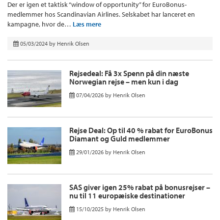
Der er igen et taktisk “window of opportunity” for EuroBonus-
medlemmer hos Scandinavian Airlines. Selskabet har lanceret en
kampagne, hvor de…
Læs mere
05/03/2024
by
Henrik Olsen
Rejsedeal: Få 3x Spenn på din næste
Norwegian rejse – men kun i dag
07/04/2026
by
Henrik Olsen
Rejse Deal: Op til 40 % rabat for EuroBonus
Diamant og Guld medlemmer
29/01/2026
by
Henrik Olsen
SAS giver igen 25% rabat på bonusrejser –
nu til 11 europæiske destinationer
15/10/2025
by
Henrik Olsen