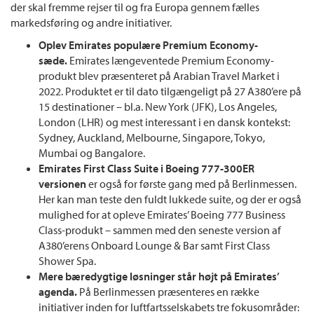
der skal fremme rejser til og fra Europa gennem fælles
markedsføring og andre initiativer.
Oplev Emirates populære Premium Economy-
sæde.
Emirates længeventede Premium Economy-
produkt blev præsenteret på Arabian Travel Market i
2022. Produktet er til dato tilgængeligt på 27 A380’ere på
15 destinationer – bl.a. New York (JFK), Los Angeles,
London (LHR) og mest interessant i en dansk kontekst:
Sydney, Auckland, Melbourne, Singapore, Tokyo,
Mumbai og Bangalore.
Emirates First Class Suite i Boeing 777-300ER
versionen
er også for første gang med på Berlinmessen.
Her kan man teste den fuldt lukkede suite, og der er også
mulighed for at opleve Emirates’ Boeing 777 Business
Class-produkt – sammen med den seneste version af
A380’erens Onboard Lounge & Bar samt First Class
Shower Spa.
Mere bæredygtige løsninger står højt på Emirates’
agenda.
På Berlinmessen præsenteres en række
initiativer inden for luftfartsselskabets tre fokusområder: