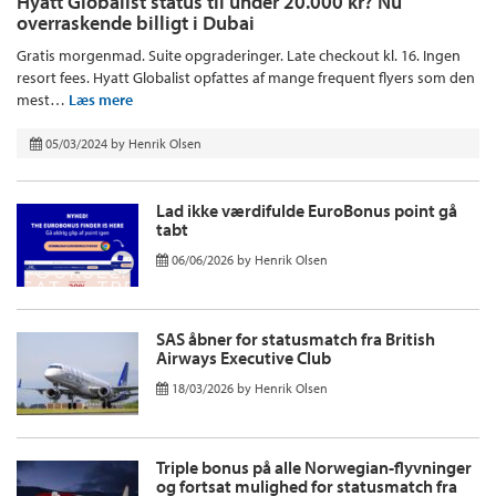
Hyatt Globalist status til under 20.000 kr? Nu
overraskende billigt i Dubai
Gratis morgenmad. Suite opgraderinger. Late checkout kl. 16. Ingen
resort fees. Hyatt Globalist opfattes af mange frequent flyers som den
mest…
Læs mere
05/03/2024
by
Henrik Olsen
Lad ikke værdifulde EuroBonus point gå
tabt
06/06/2026
by
Henrik Olsen
SAS åbner for statusmatch fra British
Airways Executive Club
18/03/2026
by
Henrik Olsen
Triple bonus på alle Norwegian-flyvninger
og fortsat mulighed for statusmatch fra