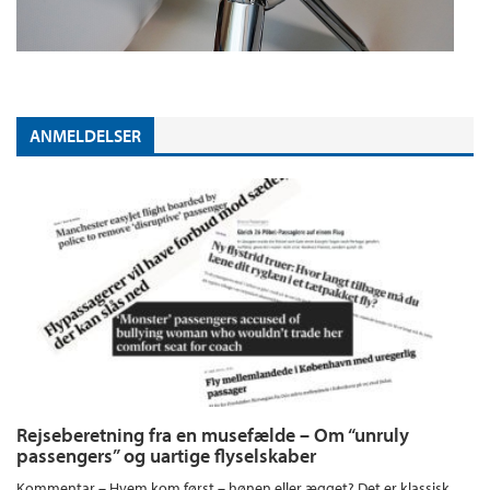
ANMELDELSER
Rejseberetning fra en musefælde – Om “unruly
passengers” og uartige flyselskaber
Kommentar – Hvem kom først – hønen eller ægget? Det er klassisk