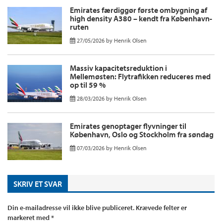
Emirates færdiggør første ombygning af
high density A380 – kendt fra København-
ruten
27/05/2026
by
Henrik Olsen
Massiv kapacitetsreduktion i
Mellemøsten: Flytrafikken reduceres med
op til 59 %
28/03/2026
by
Henrik Olsen
Emirates genoptager flyvninger til
København, Oslo og Stockholm fra søndag
07/03/2026
by
Henrik Olsen
SKRIV ET SVAR
Din e-mailadresse vil ikke blive publiceret.
Krævede felter er
markeret med
*