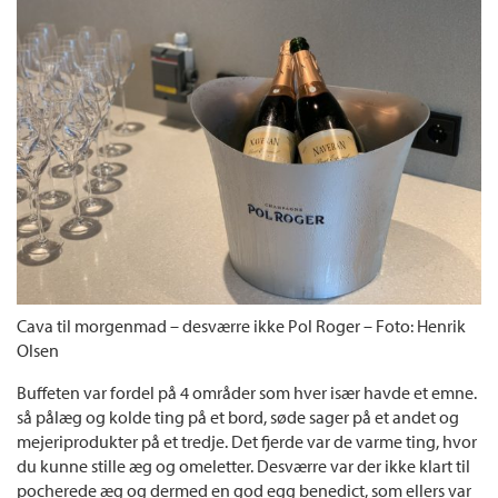
Cava til morgenmad – desværre ikke Pol Roger – Foto: Henrik
Olsen
Buffeten var fordel på 4 områder som hver især havde et emne.
så pålæg og kolde ting på et bord, søde sager på et andet og
mejeriprodukter på et tredje. Det fjerde var de varme ting, hvor
du kunne stille æg og omeletter. Desværre var der ikke klart til
pocherede æg og dermed en god egg benedict, som ellers var