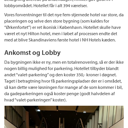
lobbyområdet. Hotellet får i alt 394 værelser.
Vores forventninger til det nye fem-stjernede hotel var store, da
placeringen og selve den store bygning (som kaldes for
“Ørkenfortet”) er ret ikonisk i København. Hotellet skulle have
været et nyt Hilton hotel, men i løbet af processen endte det
med at blive Skandinaviens første hotel i NH Hotels kæden.
Ankomst og Lobby
Da bygningen ikke er ny, men en totalrenovering, så er der ikke
nogen billig mulighed for parkering. Hotellet tilbyder blandt
andet “valet-parkering” og den koster 350,- kroner i døgnet.
Taget i betragtning hvor få parkeringspladser der er i området,
så kan dette være løsningen for mange af de som kommer i bil,
da gadeparkeringen også koster penge (godt halvdelen af
hvad “valet-parkeringen” koster).