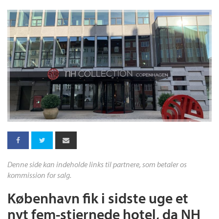
Denne side kan indeholde links til partnere, som betaler os
kommission for salg.
København fik i sidste uge et
nyt
fem-stjernede
hotel, da NH