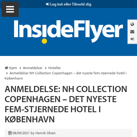
Log ind eller Tilmeld dig
Hjem
Anmeldelser
Hoteller
Anmeldelse: NH Collection Copenhagen – det nyeste fem-stjernede hotel i
København
ANMELDELSE: NH COLLECTION
COPENHAGEN – DET NYESTE
FEM-STJERNEDE HOTEL I
KØBENHAVN
08/09/2021
by
Henrik Olsen