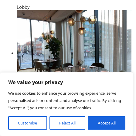
Opholdet sluttede kort efter morgenmaden, da dagens
program pressede på. Vi manglede at kigge på for eksempel
fitness rum. Dette må vi kigge på ved næste besøg, da vi skal
prøve deres spanske tapas restaurant Tablafina af ved en
lejlighed.
Flere billeder fra hotellet
We value your privacy
We use cookies to enhance your browsing experience, serve
personalised ads or content, and analyse our traffic. By clicking
"Accept All", you consent to our use of cookies.
Customise
Reject All
Accept All