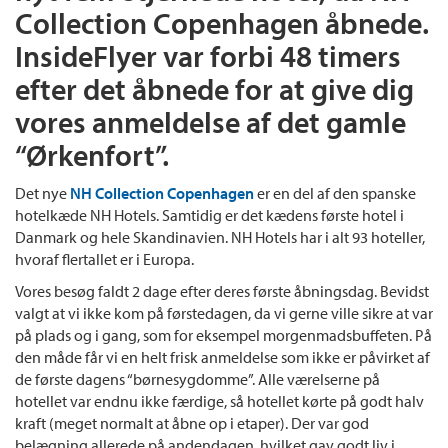
Collection Copenhagen åbnede.
InsideFlyer var forbi 48 timers
efter det åbnede for at give dig
vores anmeldelse af det gamle
“Ørkenfort”.
Det nye
NH Collection Copenhagen
er en del af den spanske
hotelkæde NH Hotels. Samtidig er det kædens første hotel i
Danmark og hele Skandinavien. NH Hotels har i alt 93 hoteller,
hvoraf flertallet er i Europa.
Vores besøg faldt 2 dage efter deres første åbningsdag. Bevidst
valgt at vi ikke kom på førstedagen, da vi gerne ville sikre at var
på plads og i gang, som for eksempel morgenmadsbuffeten. På
den måde får vi en helt frisk anmeldelse som ikke er påvirket af
de første dagens “børnesygdomme”. Alle værelserne på
hotellet var endnu ikke færdige, så hotellet kørte på godt halv
kraft (meget normalt at åbne op i etaper). Der var god
belægning allerede på andendagen, hvilket gav godt liv i