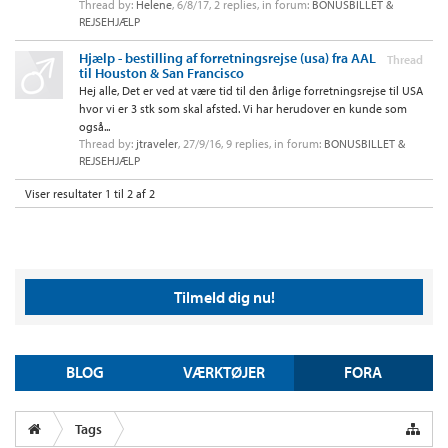
Thread by:
Helene
,
6/8/17
, 2 replies, in forum:
BONUSBILLET &
REJSEHJÆLP
Hjælp - bestilling af forretningsrejse (usa) fra AAL
Thread
til Houston & San Francisco
Hej alle, Det er ved at være tid til den årlige forretningsrejse til USA
hvor vi er 3 stk som skal afsted. Vi har herudover en kunde som
også...
Thread by:
jtraveler
,
27/9/16
, 9 replies, in forum:
BONUSBILLET &
REJSEHJÆLP
Viser resultater 1 til 2 af 2
Tilmeld dig nu!
BLOG
VÆRKTØJER
FORA
Tags