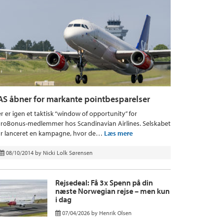
AS åbner for markante pointbesparelser
r er igen et taktisk “window of opportunity” for
roBonus-medlemmer hos Scandinavian Airlines. Selskabet
r lanceret en kampagne, hvor de…
Læs mere
08/10/2014
by
Nicki Lolk Sørensen
Rejsedeal: Få 3x Spenn på din
næste Norwegian rejse – men kun
i dag
07/04/2026
by
Henrik Olsen