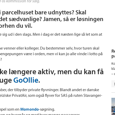
r os kommission for salg.
 i parcelhuset bare udnyttes? Skal
det sædvanlige? Jamen, så er løsningen
vorhen du vil.
e sig ud i den slags. Men i dag er det næsten lige så let som at
ne venner eller kolleger. Du bestemmer selv, hvor turen skal
R
 pengepungen være i orden, men vi kan jo alle vinde i lotto på
p
e?
Ko
kl
ke længere aktiv, men du kan få
– 
ruge
GoOllie
.
ber, der tilbyder private flyvninger. Blandt andet er danske
ziske PrivatAir, som også flyver for SAS på ruten Stavanger-
impel som en
Momondo
-søgning.
 hen og hvornår og med hvor mange passagerer.