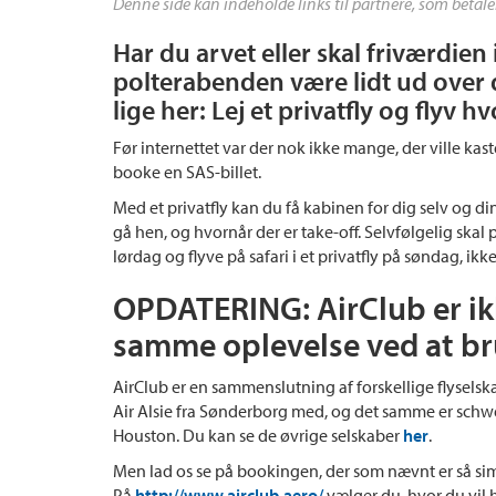
Denne side kan indeholde links til partnere, som betale
Har du arvet eller skal friværdien
polterabenden være lidt ud over 
lige her: Lej et privatfly og flyv h
Før internettet var der nok ikke mange, der ville kast
booke en SAS-billet.
Med et privatfly kan du få kabinen for dig selv og di
gå hen, og hvornår der er take-off. Selvfølgelig skal
lørdag og flyve på safari i et privatfly på søndag, ikk
OPDATERING: AirClub er ik
samme oplevelse ved at b
AirClub er en sammenslutning af forskellige flyselska
Air Alsie fra Sønderborg med, og det samme er schwei
Houston. Du kan se de øvrige selskaber
her
.
Men lad os se på bookingen, der som nævnt er så s
På
http://www.airclub.aero/
vælger du, hvor du vil