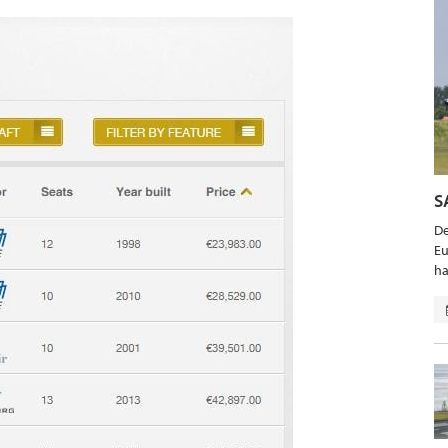
S
De
Eu
ha