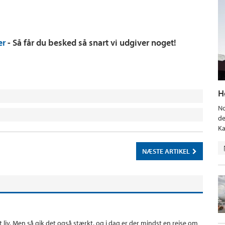
er
- Så får du besked så snart vi udgiver noget!
H
No
de
Ka
NÆSTE ARTIKEL
 sit liv. Men så gik det også stærkt, og i dag er der mindst en rejse om