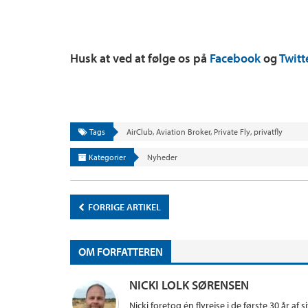
Husk at ved at følge os på
Facebook
og
Twitt
Tags
AirClub
,
Aviation Broker
,
Private Fly
,
privatfly
Kategorier
Nyheder
FORRIGE ARTIKEL
OM FORFATTEREN
NICKI LOLK SØRENSEN
Nicki foretog én flyrejse i de første 30 år af