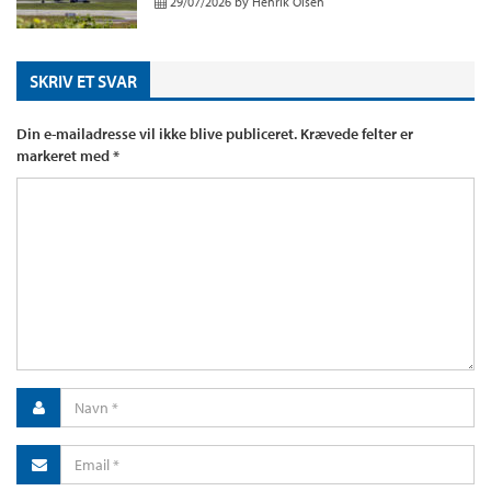
29/07/2026
by
Henrik Olsen
SKRIV ET SVAR
Din e-mailadresse vil ikke blive publiceret.
Krævede felter er
markeret med
*