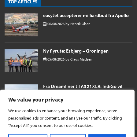
TOP ARTICLES
easyJet accepterer milliardbud fra Apollo
06/08/2026
by
Henrik Olsen
Ny flyrute: Esbjerg – Groningen
05/08/2026
by
Claus Madsen
Fra Dreamliner til A321XLR: IndiGo vil
sende passagerer næsten 11 timer til
London i et single aisle fly
We value your privacy
04/08/2026
by
Henrik Olsen
We use cookies to enhance your browsing experience, serve
personalised ads or content, and analyse our traffic. By clicking
"Accept All", you consent to our use of cookies.
© Ophavsret 2026 -
InsideFlyer DK