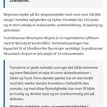
Sälenfjällen.
Regionen byder på fire skisportssteder med mere end 100.000
senge i hoteller, lejligheder og hytter. Området har 250 pister
og et stort udvalg af restauranter, underholdning, shopping og
aktiviteter.
Scandinavian Mountains Airport er en topmoderne lufthavn
med et fjernstyret kontroltårn. Terminalbygningen har
kapacitet til at håndtere fire flyvninger samtidigt. Scandinavian
Mountains Airport er privatejet af 33 virksomheder.
Flyruterne er gode nyheder, som gør det både nemmere
og mere fleksibelt at rejse til vores skidestinationer i
Sälen og Trysil. Vores danske gæster har en stor fordel
med den stærke danske kronekurs i forhold til den
svenske, og med disse flymuligheder kan man få både
en hurtig og direkte rejse og en overkommelig pris på
skiferien
.
Mathias Lindström, salgs- og marketingdirektør i