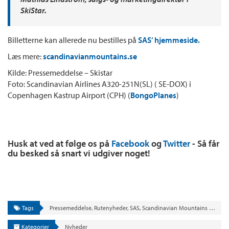
SkiStar.
Billetterne kan allerede nu bestilles på
SAS’ hjemmeside.
Læs mere:
scandinavianmountains.se
Kilde: Pressemeddelse – Skistar
Foto: Scandinavian Airlines A320-251N(SL) ( SE-DOX) i
Copenhagen Kastrup Airport (CPH) (
BongoPlanes
)
Husk at ved at følge os på
Facebook
og
Twitter
- Så får
du besked så snart vi udgiver noget!
Tags
Pressemeddelse
,
Rutenyheder
,
SAS
,
Scandinavian Mountains (SCR)
,
S
Kategorier
Nyheder