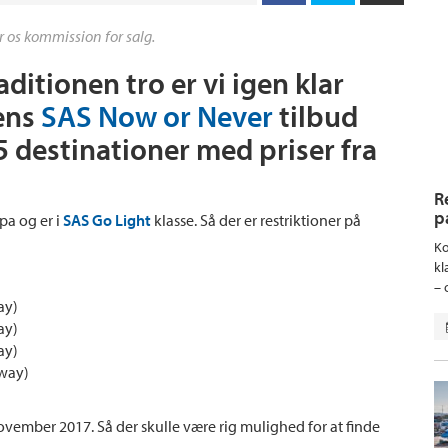
r os kommission for salg.
ditionen tro er vi igen klar
ens
SAS Now or Never
tilbud
 5 destinationer med priser fra
R
p
pa og er i
SAS Go Light
klasse. Så der er restriktioner på
Ko
kl
– 
ay)
ay)
ay)
-way)
 november 2017. Så der skulle være rig mulighed for at finde