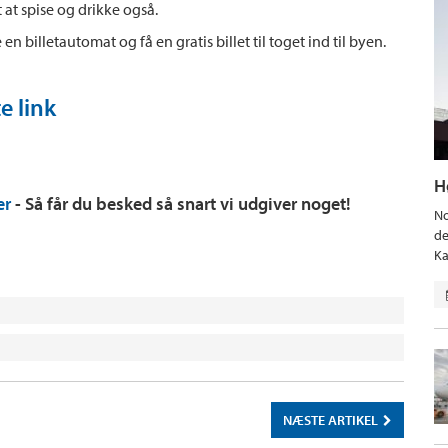
 at spise og drikke også.
n billetautomat og få en gratis billet til toget ind til byen.
e link
H
er
- Så får du besked så snart vi udgiver noget!
No
de
Ka
NÆSTE ARTIKEL