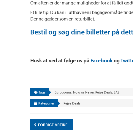
Om aften er der mange muligheder for at få lidt godt
Et lille tip: Du kan i lufthavnens bagageområde finde e
Denne gælder som en returbillet.
Bestil og søg dine billetter på dett
Husk at ved at følge os på
Facebook
og
Twitt
Tags
Eurobonus
,
Now or Never
,
Rejse Deals
,
SAS
Kategorier
Rejse Deals
FORRIGE ARTIKEL