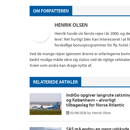
OM FORFATTEREN
HENRIK OLSEN
Henrik havde sin første rejse i år 2000, og d
leve”. Ret hurtigt blev han interesseret i a
forskellige bonusprogrammer for fly, hotel, kr
Ved de mange rejser igennem årerne er erfaringerne komme
bedst mulige måde sikre sig status ved de rigtige selskab
Asien som andre kan drage nytte af.
RELATEREDE ARTIKLER
IndiGo opgiver langrute satsnin
og København – alvorligt
tilbageslag for Norse Atlantic
02/08/2026
by
Henrik Olsen
SAS må endnu en gang udskyde