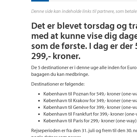
Denne side kan indeholde links til partnere, som betale
Det er blevet torsdag og tra
med at kunne vise dig dag
som de første. I dag er der
299,- kroner.
De 5 destinationer er i denne uge alle inden for Euro
bagagen du kan medbringe.
Destinationer er følgende:
København til Poznan for 549,- kroner (one-w
København til Krakow for 349,- kroner (one-w
København til Genève for 399,- kroner (one-w
København til Frankfurt for 399,- kroner (one
København til Paris for 299,- kroner (one-way)
Rejseperioden er fra den 31. juli og frem til den 30.
nogle datoer som passer.