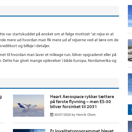
ette var startskuddet på ønsket om at følge mottoet ”at rejse er at
t finde mere ud hvordan man fik mere ud af rejserne ved at lære om de
editkort og billeje i detaljer.
t til hvordan man laver et mileage run, bliver opgraderet eller på
er. Dette har givet mange oplevelser i både Europa, Nordamerika og
g
Heart Aerospace rykker tættere
på første flyvning – men ES-30
bliver forsinket til 2031
30/07/2026
by
Henrik Olsen
Er loyalitetsprogrammet blevet