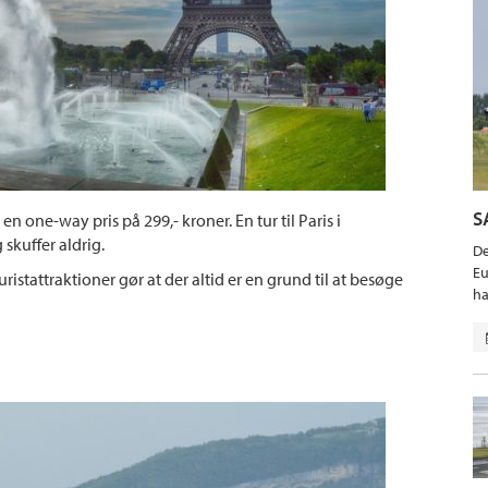
S
l en one-way pris på 299,- kroner. En tur til Paris i
 skuffer aldrig.
De
Eu
istattraktioner gør at der altid er en grund til at besøge
ha