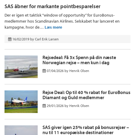
SAS åbner for markante pointbesparelser
Der er igen et taktisk “window of opportunity” for EuroBonus-
medlemmer hos Scandinavian Airlines. Selskabet har lanceret en
kampagne, hvor de…
Læs mere
16/02/2019
by
Carl Erik Larsen
Rejsedeal: Få 3x Spenn på din næste
Norwegian rejse – men kun i dag
07/04/2026
by
Henrik Olsen
Rejse Deal: Op til 40 % rabat for EuroBonus
Diamant og Guld medlemmer
29/01/2026
by
Henrik Olsen
SAS giver igen 25% rabat på bonusrejser –
nu til 11 europæiske destinationer