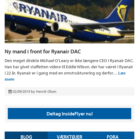
Ny mand i front for Ryanair DAC
Den meget direkte Michael O’Leary er ikke længere CEO i Ryanair DAC.
Han har givet staffetten videre til Eddie Wilson, der har været i Ryanair
i 22 år. Ryanair er i gang med en omstrukturering og derfor…
Læs
mere
02/09/2019
by
Henrik Olsen
Deltag InsideFlyer nu!
BLOG
VÆRKTØJER
FORA