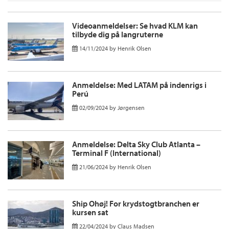
Videoanmeldelser: Se hvad KLM kan
tilbyde dig på langruterne
14/11/2024
by
Henrik Olsen
Anmeldelse: Med LATAM på indenrigs i
Perú
02/09/2024
by
Jørgensen
Anmeldelse: Delta Sky Club Atlanta –
Terminal F (International)
21/06/2024
by
Henrik Olsen
Ship Ohøj! For krydstogtbranchen er
kursen sat
22/04/2024
by
Claus Madsen