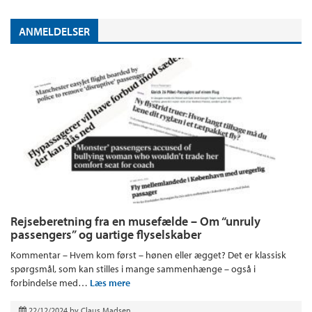
ANMELDELSER
Rejseberetning fra en musefælde – Om “unruly
passengers” og uartige flyselskaber
Kommentar – Hvem kom først – hønen eller ægget? Det er klassisk
spørgsmål, som kan stilles i mange sammenhænge – også i
forbindelse med…
Læs mere
22/12/2024
by
Claus Madsen