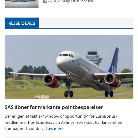
22/04/2024
by
Claus Madsen
REJSE DEALS
SAS åbner for markante pointbesparelser
Der er igen et taktisk “window of opportunity” for EuroBonus-
medlemmer hos Scandinavian Airlines. Selskabet har lanceret en
kampagne, hvor de…
Læs mere