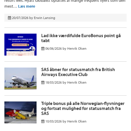
resort fees. Hyatt Globalist opfattes af mange frequent flyers som den
mest…
Læs mere
20/07/2026
by
Erwin Lansing
Lad ikke værdifulde EuroBonus point gå
tabt
06/06/2026
by
Henrik Olsen
SAS åbner for statusmatch fra British
Airways Executive Club
18/03/2026
by
Henrik Olsen
Triple bonus på alle Norwegian-flyvninger
og fortsat mulighed for statusmatch fra
SAS
10/03/2026
by
Henrik Olsen