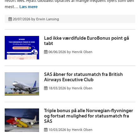
resort fees. Hyatt Globalist opfattes af mange frequent flyers som den
mest…
Læs mere
20/07/2026
by
Erwin Lansing
Lad ikke værdifulde EuroBonus point gå
tabt
06/06/2026
by
Henrik Olsen
SAS åbner for statusmatch fra British
Airways Executive Club
18/03/2026
by
Henrik Olsen
Triple bonus på alle Norwegian-flyvninger
og fortsat mulighed for statusmatch fra
SAS
10/03/2026
by
Henrik Olsen