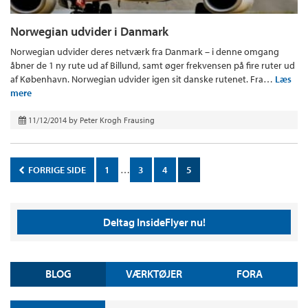
Norwegian udvider i Danmark
Norwegian udvider deres netværk fra Danmark – i denne omgang
åbner de 1 ny rute ud af Billund, samt øger frekvensen på fire ruter ud
af København. Norwegian udvider igen sit danske rutenet. Fra…
Læs
mere
11/12/2014
by
Peter Krogh Frausing
FORRIGE SIDE
1
…
3
4
5
Deltag InsideFlyer nu!
BLOG
VÆRKTØJER
FORA