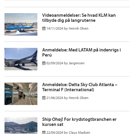
Videoanmeldelser: Se hvad KLM kan
tilbyde dig på langruterne
14/11/2024
by
Henrik Olsen
Anmeldelse: Med LATAM på indenrigs i
Perú
02/09/2024
by
Jørgensen
Anmeldelse: Delta Sky Club Atlanta –
Terminal F (International)
21/06/2024
by
Henrik Olsen
Ship Ohøj! For krydstogtbranchen er
kursen sat
22/04/2024
by
Claus Madsen