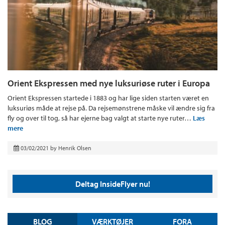
Orient Ekspressen med nye luksuriøse ruter i Europa
Orient Ekspressen startede i 1883 og har lige siden starten været en
luksuriøs måde at rejse på. Da rejsemønstrene måske vil ændre sig fra
fly og over til tog, så har ejerne bag valgt at starte nye ruter…
Læs
mere
03/02/2021
by
Henrik Olsen
Deltag InsideFlyer nu!
BLOG
VÆRKTØJER
FORA