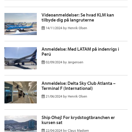
Videoanmeldelser: Se hvad KLM kan
tilbyde dig på langruterne
14/11/2024
by
Henrik Olsen
Anmeldelse: Med LATAM på indenrigs i
Perú
02/09/2024
by
Jørgensen
Anmeldelse: Delta Sky Club Atlanta –
Terminal F (International)
21/06/2024
by
Henrik Olsen
Ship Ohøj! For krydstogtbranchen er
kursen sat
22/04/2024
by
Claus Madsen