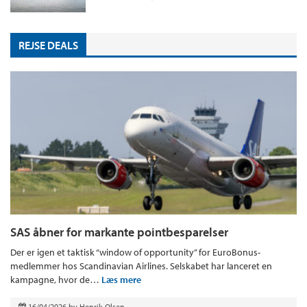
REJSE DEALS
SAS åbner for markante pointbesparelser
Der er igen et taktisk “window of opportunity” for EuroBonus-
medlemmer hos Scandinavian Airlines. Selskabet har lanceret en
kampagne, hvor de…
Læs mere
16/04/2026
by
Henrik Olsen