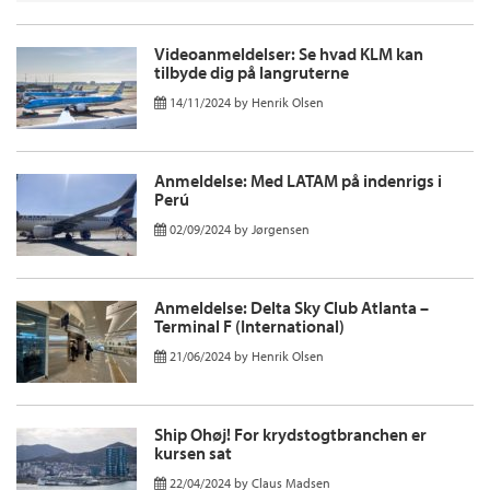
Videoanmeldelser: Se hvad KLM kan
tilbyde dig på langruterne
14/11/2024
by
Henrik Olsen
Anmeldelse: Med LATAM på indenrigs i
Perú
02/09/2024
by
Jørgensen
Anmeldelse: Delta Sky Club Atlanta –
Terminal F (International)
21/06/2024
by
Henrik Olsen
Ship Ohøj! For krydstogtbranchen er
kursen sat
22/04/2024
by
Claus Madsen