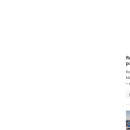
R
p
Ko
kl
– 