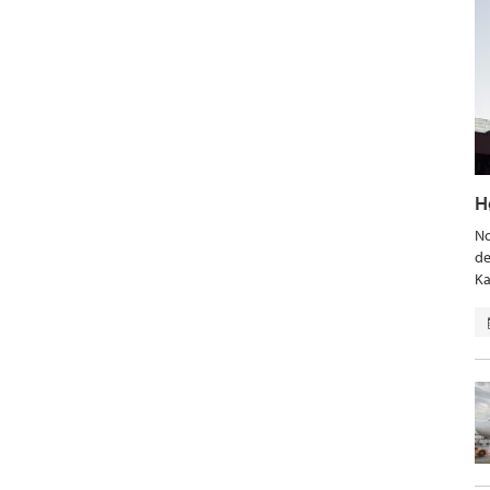
H
No
de
Ka