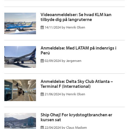
Videoanmeldelser: Se hvad KLM kan
tilbyde dig på langruterne
14/11/2024
by
Henrik Olsen
Anmeldelse: Med LATAM på indenrigs i
Perú
02/09/2024
by
Jørgensen
Anmeldelse: Delta Sky Club Atlanta –
Terminal F (International)
21/06/2024
by
Henrik Olsen
Ship Ohøj! For krydstogtbranchen er
kursen sat
22/04/2024
by
Claus Madsen