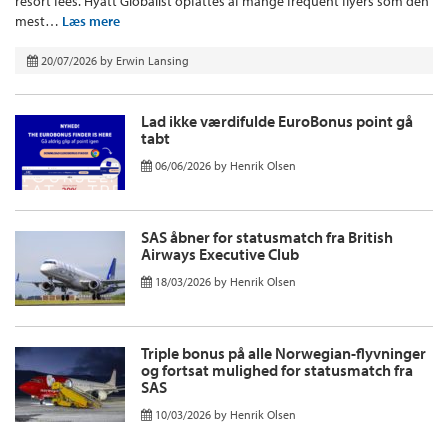
resort fees. Hyatt Globalist opfattes af mange frequent flyers som den
mest…
Læs mere
20/07/2026
by
Erwin Lansing
Lad ikke værdifulde EuroBonus point gå
tabt
06/06/2026
by
Henrik Olsen
SAS åbner for statusmatch fra British
Airways Executive Club
18/03/2026
by
Henrik Olsen
Triple bonus på alle Norwegian-flyvninger
og fortsat mulighed for statusmatch fra
SAS
10/03/2026
by
Henrik Olsen