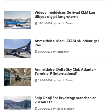
Videoanmeldelser: Se hvad KLM kan
tilbyde dig på langruterne
14/11/2024
by
Henrik Olsen
Anmeldelse: Med LATAM på indenrigs i
Perú
02/09/2024
by
Jørgensen
Anmeldelse: Delta Sky Club Atlanta –
Terminal F (International)
21/06/2024
by
Henrik Olsen
Ship Ohøj! For krydstogtbranchen er
kursen sat
22/04/2024
by
Claus Madsen