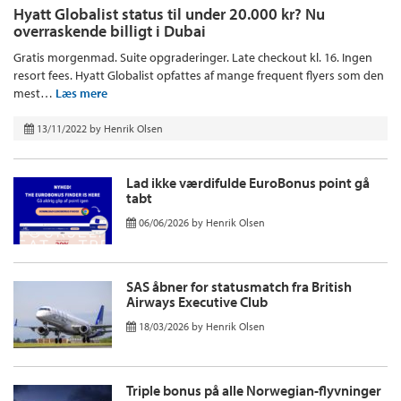
Hyatt Globalist status til under 20.000 kr? Nu
overraskende billigt i Dubai
Gratis morgenmad. Suite opgraderinger. Late checkout kl. 16. Ingen
resort fees. Hyatt Globalist opfattes af mange frequent flyers som den
mest…
Læs mere
13/11/2022
by
Henrik Olsen
Lad ikke værdifulde EuroBonus point gå
tabt
06/06/2026
by
Henrik Olsen
SAS åbner for statusmatch fra British
Airways Executive Club
18/03/2026
by
Henrik Olsen
Triple bonus på alle Norwegian-flyvninger