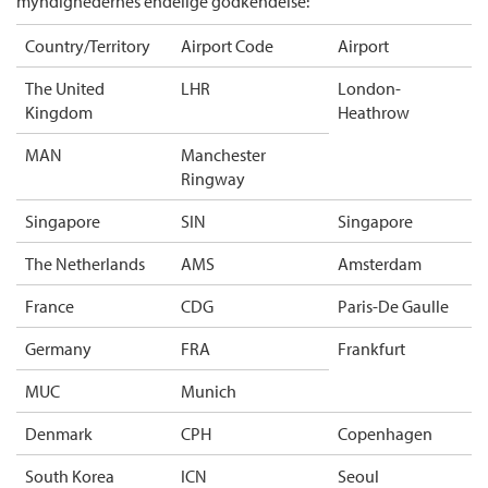
myndighedernes endelige godkendelse:
Country/Territory
Airport Code
Airport
The United
LHR
London-
Kingdom
Heathrow
MAN
Manchester
Ringway
Singapore
SIN
Singapore
The Netherlands
AMS
Amsterdam
France
CDG
Paris-De Gaulle
Germany
FRA
Frankfurt
MUC
Munich
Denmark
CPH
Copenhagen
South Korea
ICN
Seoul