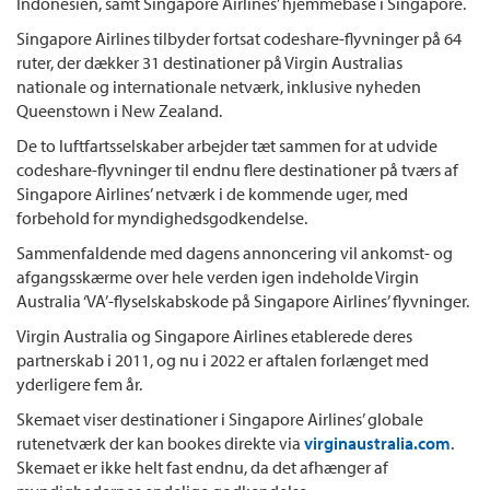
Indonesien, samt Singapore Airlines’ hjemmebase i Singapore.
Singapore Airlines tilbyder fortsat codeshare-flyvninger på 64
ruter, der dækker 31 destinationer på Virgin Australias
nationale og internationale netværk, inklusive nyheden ​​
Queenstown i New Zealand.
De to luftfartsselskaber arbejder tæt sammen for at udvide
codeshare-flyvninger til endnu flere destinationer på tværs af
Singapore Airlines’ netværk i de kommende uger, med
forbehold for myndighedsgodkendelse.
Sammenfaldende med dagens annoncering vil ankomst- og
afgangsskærme over hele verden igen indeholde Virgin
Australia ‘VA’-flyselskabskode på Singapore Airlines’ flyvninger.
Virgin Australia og Singapore Airlines etablerede deres
partnerskab i 2011, og nu i 2022 er aftalen forlænget med
yderligere fem år.
Skemaet viser destinationer i Singapore Airlines’ globale
rutenetværk der kan bookes direkte via
virginaustralia.com
.
Skemaet er ikke helt fast endnu, da det afhænger af