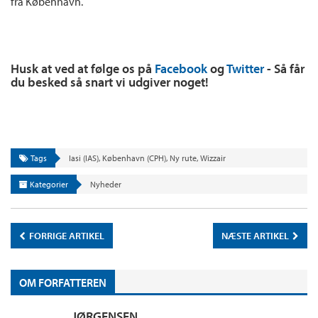
fra København.
Husk at ved at følge os på
Facebook
og
Twitter
- Så får
du besked så snart vi udgiver noget!
Tags
Iasi (IAS)
,
København (CPH)
,
Ny rute
,
Wizzair
Kategorier
Nyheder
FORRIGE ARTIKEL
NÆSTE ARTIKEL
OM FORFATTEREN
JØRGENSEN