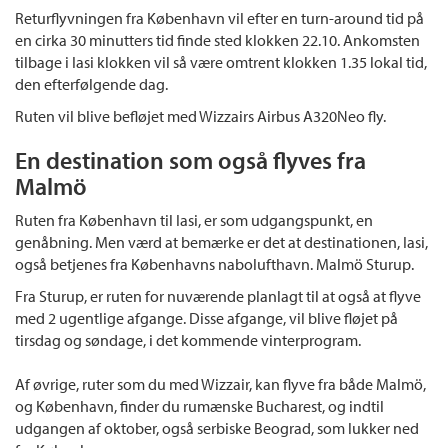
Returflyvningen fra København vil efter en turn-around tid på
en cirka 30 minutters tid finde sted klokken 22.10. Ankomsten
tilbage i Iasi klokken vil så være omtrent klokken 1.35 lokal tid,
den efterfølgende dag.
Ruten vil blive befløjet med Wizzairs Airbus A320Neo fly.
En destination som også flyves fra
Malmö
Ruten fra København til Iasi, er som udgangspunkt, en
genåbning. Men værd at bemærke er det at destinationen, Iasi,
også betjenes fra Københavns nabolufthavn. Malmö Sturup.
Fra Sturup, er ruten for nuværende planlagt til at også at flyve
med 2 ugentlige afgange. Disse afgange, vil blive fløjet på
tirsdag og søndage, i det kommende vinterprogram.
Af øvrige, ruter som du med Wizzair, kan flyve fra både Malmö,
og København, finder du rumænske Bucharest, og indtil
udgangen af oktober, også serbiske Beograd, som lukker ned