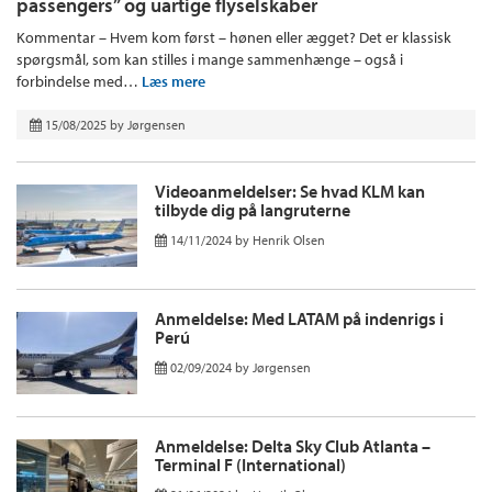
passengers” og uartige flyselskaber
Kommentar – Hvem kom først – hønen eller ægget? Det er klassisk
spørgsmål, som kan stilles i mange sammenhænge – også i
forbindelse med…
Læs mere
15/08/2025
by
Jørgensen
Videoanmeldelser: Se hvad KLM kan
tilbyde dig på langruterne
14/11/2024
by
Henrik Olsen
Anmeldelse: Med LATAM på indenrigs i
Perú
02/09/2024
by
Jørgensen
Anmeldelse: Delta Sky Club Atlanta –
Terminal F (International)