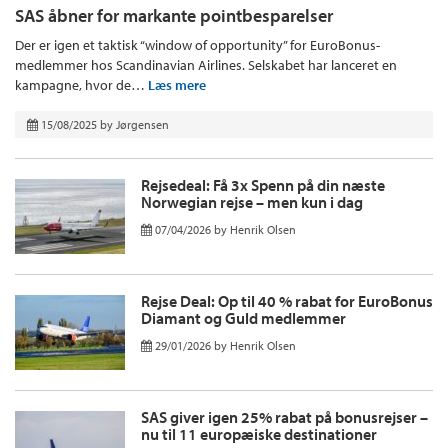
SAS åbner for markante pointbesparelser
Der er igen et taktisk “window of opportunity” for EuroBonus-
medlemmer hos Scandinavian Airlines. Selskabet har lanceret en
kampagne, hvor de…
Læs mere
15/08/2025
by
Jørgensen
Rejsedeal: Få 3x Spenn på din næste
Norwegian rejse – men kun i dag
07/04/2026
by
Henrik Olsen
Rejse Deal: Op til 40 % rabat for EuroBonus
Diamant og Guld medlemmer
29/01/2026
by
Henrik Olsen
SAS giver igen 25% rabat på bonusrejser –
nu til 11 europæiske destinationer