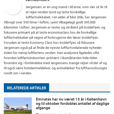
Jørgensen, er en ung mand i 30'erne, som vier sit liv til
at rejse verden tynd og teste forskellige
luftfartselskabet. I en alder af blot 30år, har Jørgensen
tilbragt over 550 timer i luften, samt tilbagelagt godt 345.000
kilometer i luften. Jørgensen er tester og skribent på InsideFlyer, og
fokusere primært på at teste economyclass hos de forskellige
luftfartselskaber på vegne af forbrugerne der læser InsideFlyer.
Foruden at teste Economy Class hos InsideFlyer, så fokusere
Jørgensen også på at finde de nyeste luftfartsrelaterede nyheder
inden for netop luftfartens verden. Han analysere ligeledes ofte
hvordan luftfartsindustrien, primært i Skandinavien hele tiden
forandre sig. I forbindelse med Jørgensens mange rejser vil der af og
til også være hotelanmeldelser, og anmeldelser fra lufthavnslounges
rundt om i verden.
RELATEREDE ARTIKLER
Emirates har nu været 15 år i København
og til oktober fordobles antallet af daglige
afgange