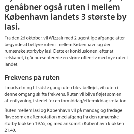
genåbner også ruten i mellem
København landets 3 største by
Iasi.
Fra den 26 oktober, vil Wizzair med 2 ugentlige afgange atter
begynde at beflyve ruten i mellem København og den
rumænske storbyby Iasi. Dette er konklusionen, efter at
selskabet, i går præsenterede en større offensiv med nye ruter i
landet.
Frekvens på ruten
I modsætning til sidste gang ruten blev befløjet, vil ruten i
denne omgang skifte frekvens. Ruten vil blive fløjet som en
aftenflyvning, i stedet for en formiddag/eftermiddagsrotation.
Ruten mellem Iasi og København vil på mandag og fredage
flyve som en aftenrotation med afgang fra den rumænske
storby klokken 19.55, og med ankomst i København klokken
21.40.