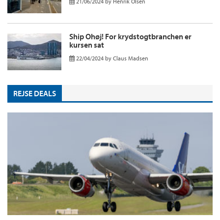
21/06/2024
by
Henrik Olsen
Ship Ohøj! For krydstogtbranchen er
kursen sat
22/04/2024
by
Claus Madsen
REJSE DEALS