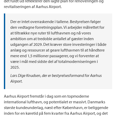
det fuldt ud reflekterer den lagte plan for renoveringen og
revitaliseringen af Aarhus Airport.
Der er intet overraskende i tallene. Bestyrelsen følger
den vedtagne forretningsplan. Vi arbejder målrettet for
at tiltrække nye ruter til lufthavnen og nå vores
ambition om at tredoble antallet af gæster inden
udgangen af 2029. Det kræver store investeringer i både
anlæg og ressourcer at geare lufthavnen til at håndtere
mere end 1,5 millioner passagerer, og vi forventer at
være i mål med sidste del af totalmoderniseringen i
2025.
Lars Dige Knudsen, der er bestyrelsesformand for Aarhus
Airport.
Aarhus Airport fremstår i dag som en topmoderne
international lufthavn, og potentialet er massivt. Danmarks
største kundeunderlag, næst efter København, er beliggende
inden for en køretid på fem kvarter fra Aarhus Airport, og det