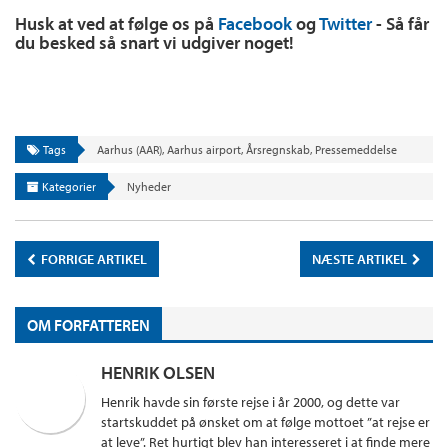
Husk at ved at følge os på
Facebook
og
Twitter
- Så får
du besked så snart vi udgiver noget!
Tags
Aarhus (AAR)
,
Aarhus airport
,
Årsregnskab
,
Pressemeddelse
Kategorier
Nyheder
FORRIGE ARTIKEL
NÆSTE ARTIKEL
OM FORFATTEREN
HENRIK OLSEN
Henrik havde sin første rejse i år 2000, og dette var
startskuddet på ønsket om at følge mottoet ”at rejse er
at leve”. Ret hurtigt blev han interesseret i at finde mere