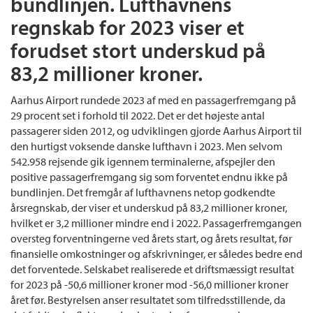
bundlinjen. Lufthavnens
regnskab for 2023 viser et
forudset stort underskud på
83,2 millioner kroner.
Aarhus Airport rundede 2023 af med en passagerfremgang på
29 procent set i forhold til 2022. Det er det højeste antal
passagerer siden 2012, og udviklingen gjorde Aarhus Airport til
den hurtigst voksende danske lufthavn i 2023. Men selvom
542.958 rejsende gik igennem terminalerne, afspejler den
positive passagerfremgang sig som forventet endnu ikke på
bundlinjen. Det fremgår af lufthavnens netop godkendte
årsregnskab, der viser et underskud på 83,2 millioner kroner,
hvilket er 3,2 millioner mindre end i 2022. Passagerfremgangen
oversteg forventningerne ved årets start, og årets resultat, før
finansielle omkostninger og afskrivninger, er således bedre end
det forventede. Selskabet realiserede et driftsmæssigt resultat
for 2023 på -50,6 millioner kroner mod -56,0 millioner kroner
året før. Bestyrelsen anser resultatet som tilfredsstillende, da