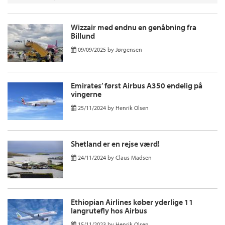
Wizzair med endnu en genåbning fra
Billund
09/09/2025
by
Jørgensen
Emirates’ først Airbus A350 endelig på
vingerne
25/11/2024
by
Henrik Olsen
Shetland er en rejse værd!
24/11/2024
by
Claus Madsen
Ethiopian Airlines køber yderlige 11
langrutefly hos Airbus
15/11/2023
by
Henrik Olsen