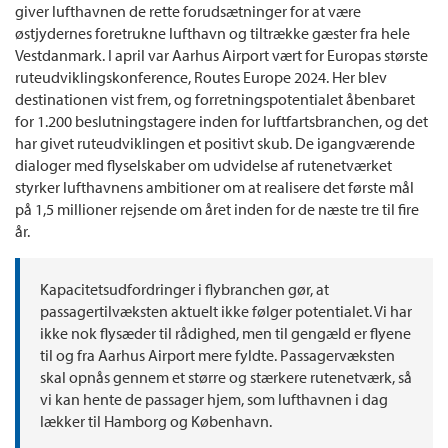
giver lufthavnen de rette forudsætninger for at være
østjydernes foretrukne lufthavn og tiltrække gæster fra hele
Vestdanmark. I april var Aarhus Airport vært for Europas største
ruteudviklingskonference, Routes Europe 2024. Her blev
destinationen vist frem, og forretningspotentialet åbenbaret
for 1.200 beslutningstagere inden for luftfartsbranchen, og det
har givet ruteudviklingen et positivt skub. De igangværende
dialoger med flyselskaber om udvidelse af rutenetværket
styrker lufthavnens ambitioner om at realisere det første mål
på 1,5 millioner rejsende om året inden for de næste tre til fire
år.
Kapacitetsudfordringer i flybranchen gør, at
passagertilvæksten aktuelt ikke følger potentialet. Vi har
ikke nok flysæder til rådighed, men til gengæld er flyene
til og fra Aarhus Airport mere fyldte. Passagervæksten
skal opnås gennem et større og stærkere rutenetværk, så
vi kan hente de passager hjem, som lufthavnen i dag
lækker til Hamborg og København.