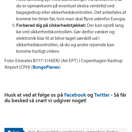
du er opmærksom på eventuel ekstra ventetid ved
bagagedrop eller sikkerhedskontrollen. Det anbefales at
komme tre timer før, hvis man skal flyve udenfor Europa.
Forbered dig på sikkerhedstjekket:
Der kan opstå lang
kø ved sikkerhedskontrollen. Gør derfor væsker og
elektronik klar til at blive taget særskilt ud i
sikkerhedskontrollen, så du og andre rejsende kan
komme hurtigt videre.
Foto: Emirates B777-31H(ER) (A6-EPT) i Copenhagen Kastrup
Airport (CPH) (
BongoPlanes
)
Husk at ved at følge os på
Facebook
og
Twitter
- Så får
du besked så snart vi udgiver noget!
Tags
ferie
,
Pressemeddelse
,
rejseforsikring
,
sommerferie
,
TopDanmark