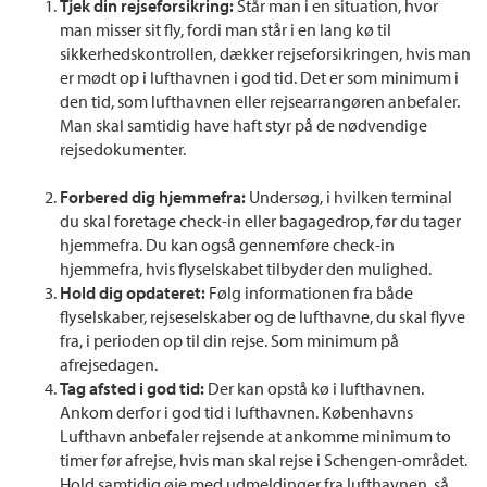
Tjek din rejseforsikring:
Står man i en situation, hvor
man misser sit fly, fordi man står i en lang kø til
sikkerhedskontrollen, dækker rejseforsikringen, hvis man
er mødt op i lufthavnen i god tid. Det er som minimum i
den tid, som lufthavnen eller rejsearrangøren anbefaler.
Man skal samtidig have haft styr på de nødvendige
rejsedokumenter.
Forbered dig hjemmefra:
Undersøg, i hvilken terminal
du skal foretage check-in eller bagagedrop, før du tager
hjemmefra. Du kan også gennemføre check-in
hjemmefra, hvis flyselskabet tilbyder den mulighed.
Hold dig opdateret:
Følg informationen fra både
flyselskaber, rejseselskaber og de lufthavne, du skal flyve
fra, i perioden op til din rejse. Som minimum på
afrejsedagen.
Tag afsted i god tid:
Der kan opstå kø i lufthavnen.
Ankom derfor i god tid i lufthavnen. Københavns
Lufthavn anbefaler rejsende at ankomme minimum to
timer før afrejse, hvis man skal rejse i Schengen-området.
Hold samtidig øje med udmeldinger fra lufthavnen, så