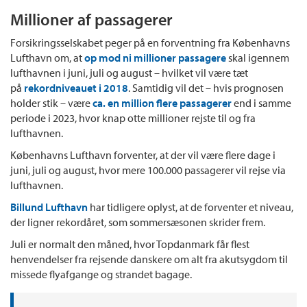
Millioner af passagerer
Forsikringsselskabet peger på en forventning fra Københavns
Lufthavn om, at
op mod ni millioner passagere
skal igennem
lufthavnen i juni, juli og august – hvilket vil være tæt
på
rekordniveauet i 2018
. Samtidig vil det – hvis prognosen
holder stik – være
ca. en million flere passagerer
end i samme
periode i 2023, hvor knap otte millioner rejste til og fra
lufthavnen.
Københavns Lufthavn forventer, at der vil være flere dage i
juni, juli og august, hvor mere 100.000 passagerer vil rejse via
lufthavnen.
Billund Lufthavn
har tidligere oplyst, at de forventer et niveau,
der ligner rekordåret, som sommersæsonen skrider frem.
Juli er normalt den måned, hvor Topdanmark får flest
henvendelser fra rejsende danskere om alt fra akutsygdom til
missede flyafgange og strandet bagage.