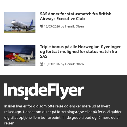
SAS åbner for statusmatch fra British
Airways Executive Club
18/03/2026
by
Henrik Olsen
Triple bonus på alle Norwegian-flyvninger
og fortsat mulighed for statusmatch fra
SAS
10/03/2026
by
Henrik Olsen
InsideFlyer er for dig som ofte rejse og ønsker mere ud af hvert
rejsedøgn. Uanset om du er på forretningsrejse eller på ferie. Vi guider
dig til at optjene flere bonuspoint, finde gode tilbud og få mere ud af
rejsen.