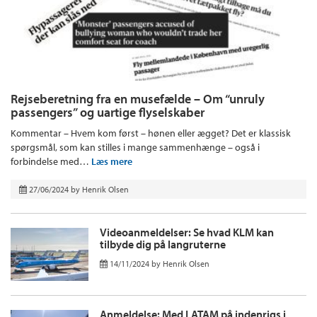
Rejseberetning fra en musefælde – Om “unruly
passengers” og uartige flyselskaber
Kommentar – Hvem kom først – hønen eller ægget? Det er klassisk
spørgsmål, som kan stilles i mange sammenhænge – også i
forbindelse med…
Læs mere
27/06/2024
by
Henrik Olsen
Videoanmeldelser: Se hvad KLM kan
tilbyde dig på langruterne
14/11/2024
by
Henrik Olsen
Anmeldelse: Med LATAM på indenrigs i