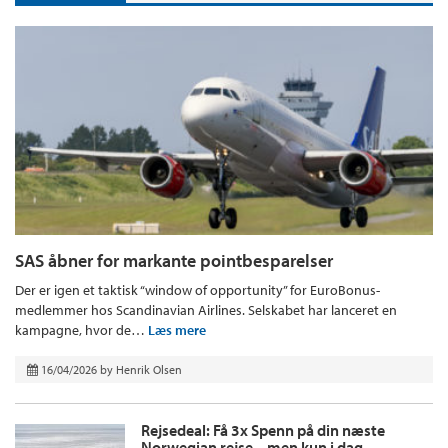
SAS åbner for markante pointbesparelser
Der er igen et taktisk “window of opportunity” for EuroBonus-
medlemmer hos Scandinavian Airlines. Selskabet har lanceret en
kampagne, hvor de…
Læs mere
16/04/2026
by
Henrik Olsen
Rejsedeal: Få 3x Spenn på din næste
Norwegian rejse – men kun i dag