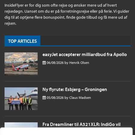
InsideFlyer er for dig som ofte rejse og ønsker mere ud af hvert
rejsedøgn. Uanset om du er på forretningsrejse eller på ferie. Vi guider
dig til at optjene flere bonuspoint, finde gode tilbud og få mere ud af
rejsen.
TOP ARTICLES
easyJet accepterer milliardbud fra Apollo
06/08/2026
by
Henrik Olsen
Ny flyrute: Esbjerg – Groningen
05/08/2026
by
Claus Madsen
Fra Dreamliner til A321XLR: IndiGo vil
sende passagerer næsten 11 timer til
London i et single aisle fly