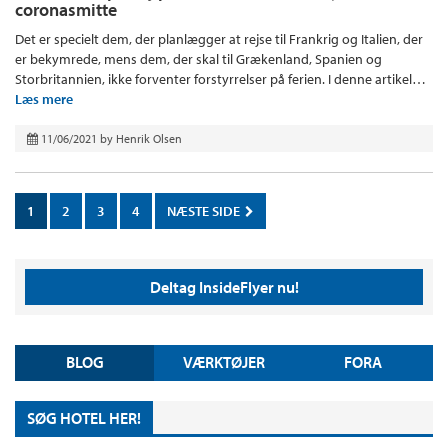
coronasmitte
Det er specielt dem, der planlægger at rejse til Frankrig og Italien, der
er bekymrede, mens dem, der skal til Grækenland, Spanien og
Storbritannien, ikke forventer forstyrrelser på ferien. I denne artikel…
Læs mere
11/06/2021
by
Henrik Olsen
1
2
3
4
NÆSTE SIDE
Deltag InsideFlyer nu!
BLOG
VÆRKTØJER
FORA
SØG HOTEL HER!