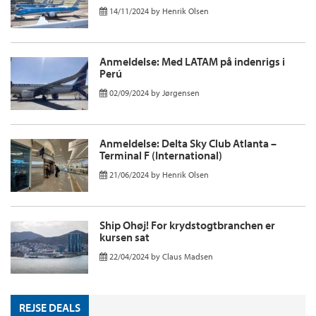
14/11/2024
by
Henrik Olsen
Anmeldelse: Med LATAM på indenrigs i
Perú
02/09/2024
by
Jørgensen
Anmeldelse: Delta Sky Club Atlanta –
Terminal F (International)
21/06/2024
by
Henrik Olsen
Ship Ohøj! For krydstogtbranchen er
kursen sat
22/04/2024
by
Claus Madsen
REJSE DEALS