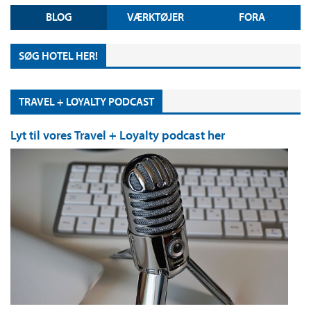
BLOG
VÆRKTØJER
FORA
SØG HOTEL HER!
TRAVEL + LOYALTY PODCAST
Lyt til vores Travel + Loyalty podcast her