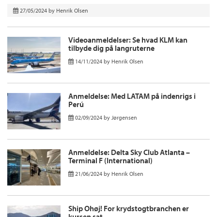
27/05/2024
by
Henrik Olsen
Videoanmeldelser: Se hvad KLM kan
tilbyde dig på langruterne
14/11/2024
by
Henrik Olsen
Anmeldelse: Med LATAM på indenrigs i
Perú
02/09/2024
by
Jørgensen
Anmeldelse: Delta Sky Club Atlanta –
Terminal F (International)
21/06/2024
by
Henrik Olsen
Ship Ohøj! For krydstogtbranchen er
kursen sat