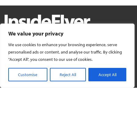
We value your privacy
InsideFlyer er for dig som ofte rejse og ønsker mere ud af hvert
We use cookies to enhance your browsing experience, serve
rejsedøgn. Uanset om du er på forretningsrejse eller på ferie. Vi guider
dig til at optjene flere bonuspoint, finde gode tilbud og få mere ud af
personalised ads or content, and analyse our traffic. By clicking
rejsen.
"Accept All", you consent to our use of cookies.
Customise
Reject All
Accept All
TOP ARTICLES
easyJet accepterer milliardbud fra Apollo
06/08/2026
by
Henrik Olsen
Ny flyrute: Esbjerg – Groningen
05/08/2026
by
Claus Madsen